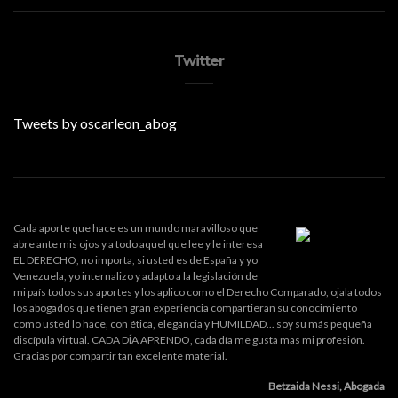
Twitter
Tweets by oscarleon_abog
Cada aporte que hace es un mundo maravilloso que
abre ante mis ojos y a todo aquel que lee y le interesa
EL DERECHO, no importa, si usted es de España y yo
Venezuela, yo internalizo y adapto a la legislación de
mi país todos sus aportes y los aplico como el Derecho Comparado, ojala todos
los abogados que tienen gran experiencia compartieran su conocimiento
como usted lo hace, con ética, elegancia y HUMILDAD... soy su más pequeña
discípula virtual. CADA DÍA APRENDO, cada día me gusta mas mi profesión.
Gracias por compartir tan excelente material.
Betzaida Nessi, Abogada