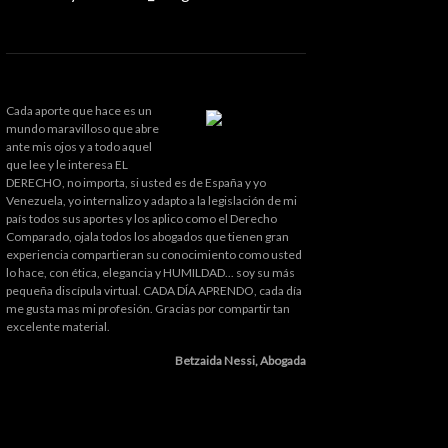
Cada aporte que hace es un
mundo maravilloso que abre
ante mis ojos y a todo aquel
que lee y le interesa EL
DERECHO, no importa, si usted es de España y yo
Venezuela, yo internalizo y adapto a la legislación de mi
país todos sus aportes y los aplico como el Derecho
Comparado, ojala todos los abogados que tienen gran
experiencia compartieran su conocimiento como usted
lo hace, con ética, elegancia y HUMILDAD... soy su más
pequeña discípula virtual. CADA DÍA APRENDO, cada día
me gusta mas mi profesión. Gracias por compartir tan
excelente material.
Betzaida Nessi, Abogada