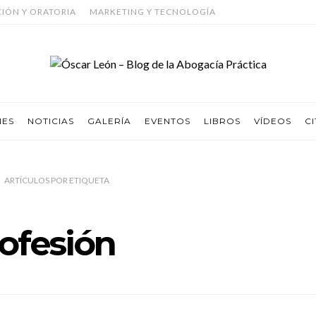
CIÓN Y ORATORIA
MARKETING Y TECNOLOGÍA
NES
NOTICIAS
GALERÍA
EVENTOS
LIBROS
VÍDEOS
CI
ARTÍCULOS
POR
ETIQUETA
ofesión