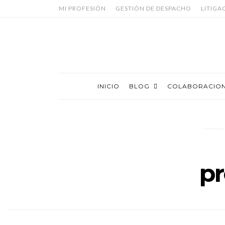
MI PROFESIÓN
GESTIÓN DE DESPACHO
LITIGA
INICIO
BLOG
COLABORACIO
pr