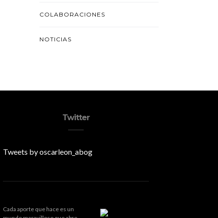
COLABORACIONES
NOTICIAS
Twitter
Tweets by oscarleon_abog
Cada aporte que hace es un
mundo maravilloso que abre