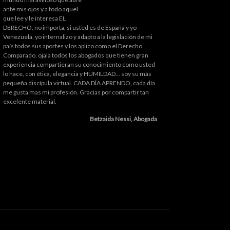
ante mis ojos y a todo aquel
que lee y le interesa EL
DERECHO, no importa, si usted es de España y yo
Venezuela, yo internalizo y adapto a la legislación de mi
país todos sus aportes y los aplico como el Derecho
Comparado, ojala todos los abogados que tienen gran
experiencia compartieran su conocimiento como usted
lo hace, con ética, elegancia y HUMILDAD... soy su más
pequeña discípula virtual. CADA DÍA APRENDO, cada día
me gusta mas mi profesión. Gracias por compartir tan
excelente material.
Betzaida Nessi, Abogada