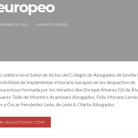
europeo
VIEMBRE DE 2012
1
MINUTOS LEÍDOS
 celebró en el Salón de Actos del Colegio de Abogados de Sevilla 
ibilidad de implementar el horario europeo en los despachos de
sa estuvo formada por los letrados don Enrique Álvarez Gil de Ál
varez Tello de Montero Aramburú Abogados; Félix Moreno Lerdo
s y Óscar Fernández León, de León & Olarte Abogados.
EN LEGALTODAY.COM