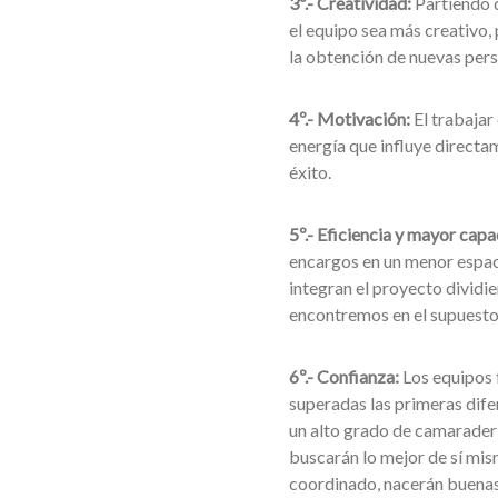
3º.- Creatividad:
Partiendo d
el equipo sea más creativo,
la obtención de nuevas persp
4º.- Motivación:
El trabajar
energía que influye directam
éxito.
5º.- Eficiencia y mayor cap
encargos en un menor espaci
integran el proyecto dividie
encontremos en el supuesto
6º.- Confianza:
Los equipos f
superadas las primeras dife
un alto grado de camaraderí
buscarán lo mejor de sí mism
coordinado, nacerán buenas r