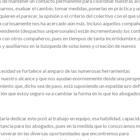
de mantener un contacto permanente para coordinar nuestras ac
marnos, evaluar el cambio, tomar medidas, ponerlas en práctica y u
uieren el parecer, la opinión o el criterio del colectivo con el que 
ncia curiosamente nos ha acercado aún más. Incluso aquellos compañ
pendiente (despachos unipersonales) están incrementando los cont
no con otros compañeros, pues en tiempos de tanta incertidumbre, e
 y auxiliarnos en la búsqueda de soluciones y creación de nuevos
esidad se fortalece al amparo de las numerosas herramientas
 nuestro alcance y que nos ayudan enormemente desde una perspe
miento que, dicho sea de paso, está suponiendo un espaldarazo def
ión que estoy seguro va a cambiar la forma en lo que los abogado
ría dedicar este post al trabajo en equipo, esa habilidad, capacid
rtancia para los abogados, pues en la medida que lo conozcamos m
rseverar en las diversas oportunidades que encontremos para