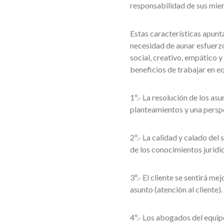
responsabilidad de sus mie
Estas características apunt
necesidad de aunar esfuerzo
social, creativo, empático y
beneficios de trabajar en e
1º.- La resolución de los as
planteamientos y una perspe
2º.- La calidad y calado del
de los conocimientos jurídi
3º.- El cliente se sentirá m
asunto (atención al cliente).
4º.- Los abogados del equip