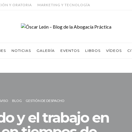
CIÓN Y ORATORIA
MARKETING Y TECNOLOGÍA
NES
NOTICIAS
GALERÍA
EVENTOS
LIBROS
VÍDEOS
CI
AVISO
BLOG
GESTIÓN DE DESPACHO
o y el trabajo en
 en tiempos de