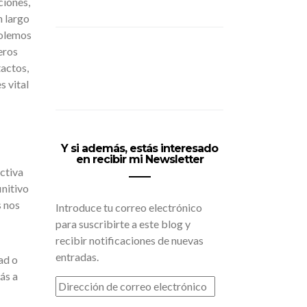
ciones,
n largo
solemos
eros
actos,
s vital
Y si además, estás interesado
en recibir mi Newsletter
ctiva
initivo
s nos
Introduce tu correo electrónico
para suscribirte a este blog y
recibir notificaciones de nuevas
entradas.
ad o
ás a
DIRECCIÓN
DE
CORREO