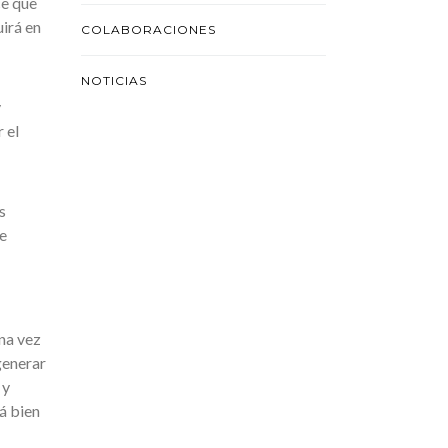
ce que
irá en
COLABORACIONES
NOTICIAS
y
 el
s
e
Una vez
generar
 y
á bien