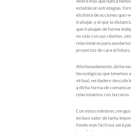
Ahora más que nunca hemos 
establecer estrategias, for
etcétera de acciones que req
trabajar, y al que la dista
que trabajan de forma inde
no sólo con sus clientes, si
relacionarse para ayudarnos
proyectos de cara al futuro.
Afortunadamente, dicha nec
tecnológicas que tenemos a
virtual, verdadero descubri
a dicha forma de comunicac
relacionamos con terceros.
Con estos mimbres, me gusta
incluso valor de tanta impo
fondo más fácil nos será pe