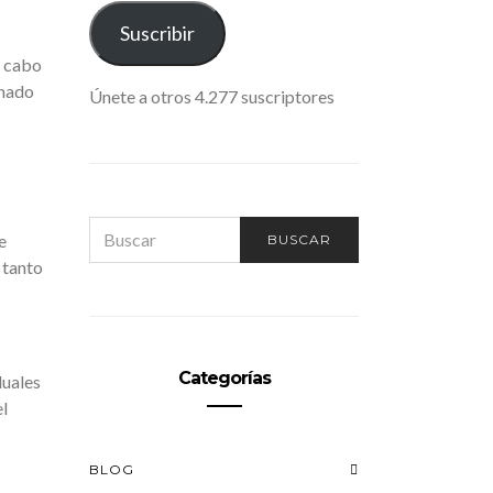
ELECTRÓNICO
Suscribir
a cabo
inado
Únete a otros 4.277 suscriptores
SEARCH
e
BUSCAR
FOR:
 tanto
Categorías
duales
l
BLOG