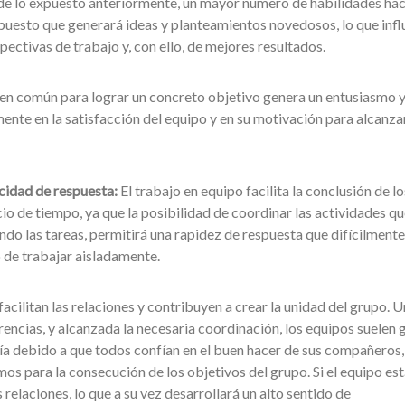
e lo expuesto anteriormente, un mayor número de habilidades ha
 puesto que generará ideas y planteamientos novedosos, lo que influ
ectivas de trabajo y, con ello, de mejores resultados.
 en común para lograr un concreto objetivo genera un entusiasmo 
ente en la satisfacción del equipo y en su motivación para alcanzar
acidad de respuesta:
El trabajo en equipo facilita la conclusión de lo
o de tiempo, ya que la posibilidad de coordinar las actividades qu
ndo las tareas, permitirá una rapidez de respuesta que difícilmente
 de trabajar aisladamente.
acilitan las relaciones y contribuyen a crear la unidad del grupo. 
rencias, y alcanzada la necesaria coordinación, los equipos suelen 
a debido a que todos confían en el buen hacer de sus compañeros,
os para la consecución de los objetivos del grupo. Si el equipo est
elaciones, lo que a su vez desarrollará un alto sentido de