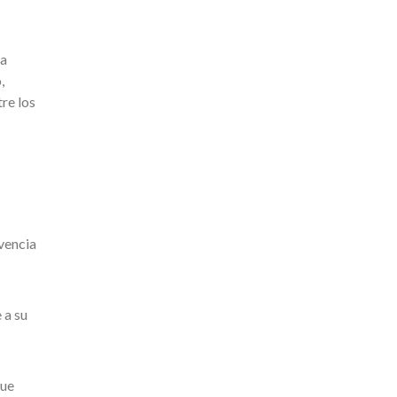
la
,
tre los
lvencia
 a su
que