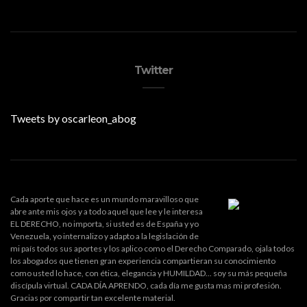
Twitter
Tweets by oscarleon_abog
Cada aporte que hace es un mundo maravilloso que
abre ante mis ojos y a todo aquel que lee y le interesa
EL DERECHO, no importa, si usted es de España y yo
Venezuela, yo internalizo y adapto a la legislación de
mi país todos sus aportes y los aplico como el Derecho Comparado, ojala todos
los abogados que tienen gran experiencia compartieran su conocimiento
como usted lo hace, con ética, elegancia y HUMILDAD... soy su más pequeña
discípula virtual. CADA DÍA APRENDO, cada día me gusta mas mi profesión.
Gracias por compartir tan excelente material.