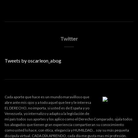
Twitter
Tweets by oscarleon_abog
Cada aporte que hace es un mundo maravilloso que
abre ante mis ojos y a todo aquel que lee y le interesa
EL DERECHO, no importa, si usted es de España y yo
Venezuela, yo internalizo y adapto a la legislación de
mi país todos sus aportes y los aplico como el Derecho Comparado, ojala todos
los abogados que tienen gran experiencia compartieran su conocimiento
como usted lo hace, con ética, elegancia y HUMILDAD... soy su más pequeña
discípula virtual. CADA DÍA APRENDO, cada día me gusta mas mi profesión.