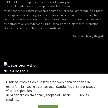
EL DERECHO, no importa, si usted es de España y yo
Venezuela, yo internalizo y adapto a la legislación de
mi país todos sus aportes y los aplico como el Derecho Comparado, ojala todos
los abogados que tienen gran experiencia compartieran su conocimiento
como usted lo hace, con ética, elegancia y HUMILDAD... soy su más pequeña
discípula virtual. CADA DÍA APRENDO, cada día me gusta mas mi profesión.
Gracias por compartir tan excelente material.
Betzaida Nessi, Abogada
Usamos cookies en nuestro sitio web para brindarle la
MI PROFESIÓN
experiencia más relevante recordando sus preferencias y
GESTIÓN DE DESPACHO
visitas repetidas.
LITIGACIÓN Y ORATORIA
Al hacer clic en "Aceptar", acepta el uso de TODAS las
MARKETING Y TECNOLOGÍA
cookies.
Blog sobre la práctica de la abogacía