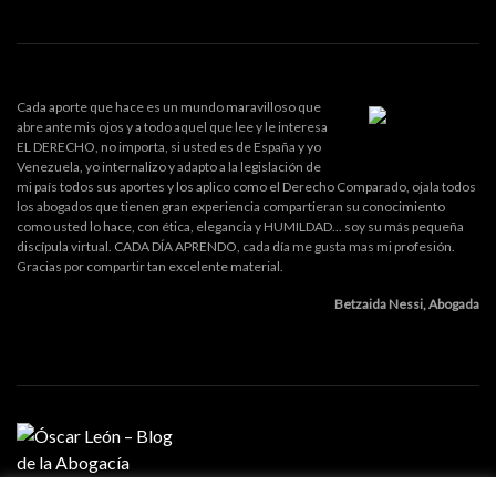
Cada aporte que hace es un mundo maravilloso que
abre ante mis ojos y a todo aquel que lee y le interesa
EL DERECHO, no importa, si usted es de España y yo
Venezuela, yo internalizo y adapto a la legislación de
mi país todos sus aportes y los aplico como el Derecho Comparado, ojala todos
los abogados que tienen gran experiencia compartieran su conocimiento
como usted lo hace, con ética, elegancia y HUMILDAD... soy su más pequeña
discípula virtual. CADA DÍA APRENDO, cada día me gusta mas mi profesión.
Gracias por compartir tan excelente material.
Betzaida Nessi, Abogada