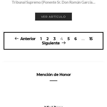
Tribunal Supremo (Ponente Sr. Don Román García…
VER ARTÍCULO
Navegación
Anterior
1
2
3
4
5
6
…
15
de
Siguiente
entradas
Mención de Honor