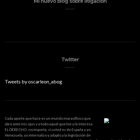
Mi nuevo blog sobre litigación
Twitter
Tweets by oscarleon_abog
Cada aporte que hace es un mundo maravilloso que
abre ante mis ojos y a todo aquel que lee y le interesa
EL DERECHO, no importa, si usted es de España y yo
Venezuela, yo internalizo y adapto a la legislación de