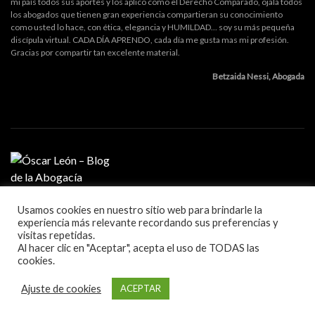
mi país todos sus aportes y los aplico como el Derecho Comparado, ojala todos
los abogados que tienen gran experiencia compartieran su conocimiento
como usted lo hace, con ética, elegancia y HUMILDAD... soy su más pequeña
discípula virtual. CADA DÍA APRENDO, cada día me gusta mas mi profesión.
Gracias por compartir tan excelente material.
Betzaida Nessi, Abogada
Usamos cookies en nuestro sitio web para brindarle la
MI PROFESIÓN
experiencia más relevante recordando sus preferencias y
GESTIÓN DE DESPACHO
visitas repetidas.
LITIGACIÓN Y ORATORIA
Al hacer clic en "Aceptar", acepta el uso de TODAS las
MARKETING Y TECNOLOGÍA
cookies.
Blog sobre la práctica de la abogacía
Ajuste de cookies
ACEPTAR