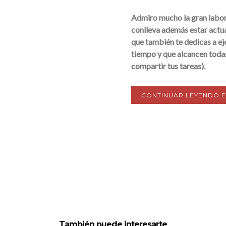
Admiro mucho la gran labor 
conlleva además estar actua
que también te dedicas a eje
tiempo y que alcancen todas
compartir tus tareas).
CONTINUAR LEYENDO E
También puede interesarte