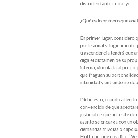
disfruten tanto como yo.
¿Qué es lo primero que anal
En primer lugar, considero 
profesional y, lógicamente, 
trascendencia tendrá que ana
diga el dictamen de su prop
interna, vinculada al propio
que fraguan su personalidad,
intimidad y entiendo no deb
Dicho esto, cuando atiendo a
convencido de que aceptaré,
justiciable que necesite de 
asunto se encarga con un ob
demandas frívolas o capciosa
Hoffman, que nos dice
“No 