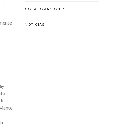
COLABORACIONES
amente
NOTICIAS
Hay
nte
 los
rviente
la