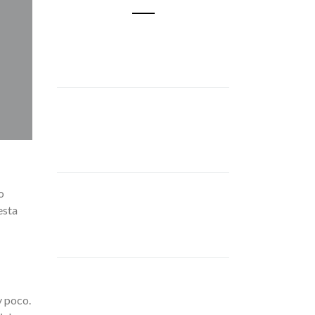
o
esta
y poco.