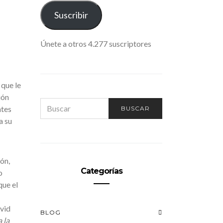
ELECTRÓNICO
Suscribir
Únete a otros 4.277 suscriptores
 que le
ión
SEARCH
ntes
BUSCAR
FOR:
a su
ón,
Categorías
o
que el
avid
BLOG
 la