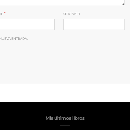
*
IL
SITIO WEB
 NUEVA ENTRADA.
Mis últimos libros