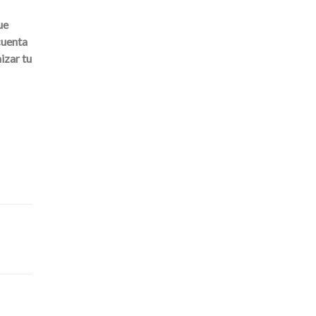
ue
cuenta
izar tu