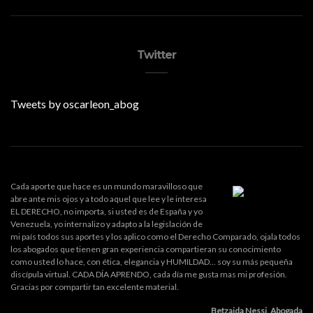
Twitter
Tweets by oscarleon_abog
Cada aporte que hace es un mundo maravilloso que
abre ante mis ojos y a todo aquel que lee y le interesa
EL DERECHO, no importa, si usted es de España y yo
Venezuela, yo internalizo y adapto a la legislación de
mi país todos sus aportes y los aplico como el Derecho Comparado, ojala todos
los abogados que tienen gran experiencia compartieran su conocimiento
como usted lo hace, con ética, elegancia y HUMILDAD... soy su más pequeña
discípula virtual. CADA DÍA APRENDO, cada día me gusta mas mi profesión.
Gracias por compartir tan excelente material.
Betzaida Nessi, Abogada