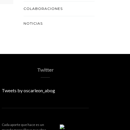
COLABORACIONES
NOTICIAS
Twitter
Tweets by oscarleon_abog
Cada aporte que hace es un
mundo maravilloso que abre