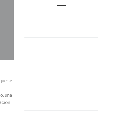
 que se
o, una
lación