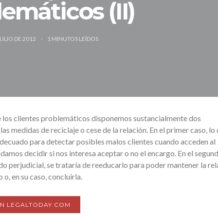
emáticos (II)
JULIO DE 2012
1
MINUTOS LEÍDOS
e los clientes problemáticos disponemos sustancialmente dos
las medidas de reciclaje o cese de la relación. En el primer caso, lo
 adecuado para detectar posibles malos clientes cuando acceden al
mos decidir si nos interesa aceptar o no el encargo. En el segund
ado perjudicial, se trataría de reeducarlo para poder mantener la re
o, en su caso, concluirla.
EN LEGALTODAY.COM