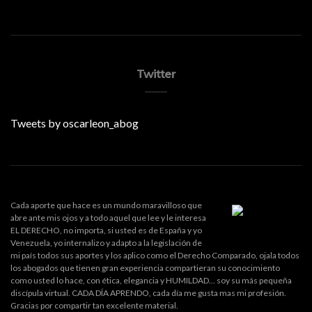
Twitter
Tweets by oscarleon_abog
Cada aporte que hace es un mundo maravilloso que
abre ante mis ojos y a todo aquel que lee y le interesa
EL DERECHO, no importa, si usted es de España y yo
Venezuela, yo internalizo y adapto a la legislación de
mi país todos sus aportes y los aplico como el Derecho Comparado, ojala todos
los abogados que tienen gran experiencia compartieran su conocimiento
como usted lo hace, con ética, elegancia y HUMILDAD... soy su más pequeña
discípula virtual. CADA DÍA APRENDO, cada día me gusta mas mi profesión.
Gracias por compartir tan excelente material.