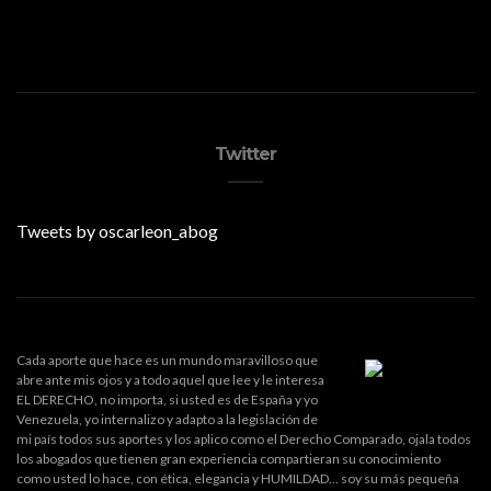
Twitter
Tweets by oscarleon_abog
Cada aporte que hace es un mundo maravilloso que
abre ante mis ojos y a todo aquel que lee y le interesa
EL DERECHO, no importa, si usted es de España y yo
Venezuela, yo internalizo y adapto a la legislación de
mi país todos sus aportes y los aplico como el Derecho Comparado, ojala todos
los abogados que tienen gran experiencia compartieran su conocimiento
como usted lo hace, con ética, elegancia y HUMILDAD... soy su más pequeña