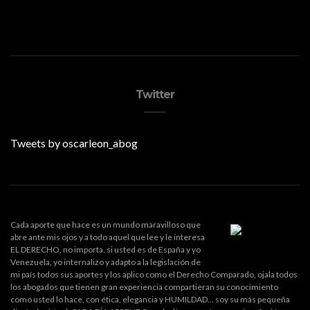
Twitter
Tweets by oscarleon_abog
Cada aporte que hace es un mundo maravilloso que
abre ante mis ojos y a todo aquel que lee y le interesa
EL DERECHO, no importa, si usted es de España y yo
Venezuela, yo internalizo y adapto a la legislación de
mi país todos sus aportes y los aplico como el Derecho Comparado, ojala todos
los abogados que tienen gran experiencia compartieran su conocimiento
como usted lo hace, con ética, elegancia y HUMILDAD... soy su más pequeña