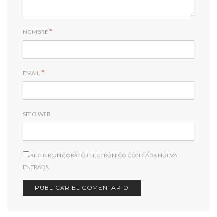
*
NOMBRE
*
EMAIL
SITIO WEB
RECIBIR UN CORREO ELECTRÓNICO CON CADA NUEVA
ENTRADA.