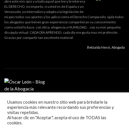
abre ante mis ojos y a todo aquel que lee y le interesa
EL DERECHO, no importa, si usted es de España y yo
Venezuela, yo internalizo y adapto a la legislación de
mi país todos sus aportes y los aplico como el Derecho Comparado, ojala todos
los abogados que tienen gran experiencia compartieran su conocimiento
como usted lo hace, con ética, elegancia y HUMILDAD... soy su más pequeña
discípula virtual. CADA DÍA APRENDO, cada día me gusta mas mi profesión.
Gracias por compartir tan excelente material.
Betzaida Nessi, Abogada
Usamos cookies en nuestro sitio web para brindarle la
MI PROFESIÓN
experiencia más relevante recordando sus preferencias y
GESTIÓN DE DESPACHO
visitas repetidas.
LITIGACIÓN Y ORATORIA
Al hacer clic en "Aceptar", acepta el uso de TODAS las
MARKETING Y TECNOLOGÍA
cookies.