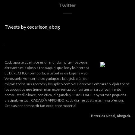
Twitter
Tweets by oscarleon_abog
Cada aporte que hace es un mundo maravilloso que
abre ante mis ojos y a todo aquel que lee y le interesa
EL DERECHO, no importa, si usted es de España y yo
Venezuela, yo internalizo y adapto a la legislación de
mi país todos sus aportes y los aplico como el Derecho Comparado, ojala todos
los abogados que tienen gran experiencia compartieran su conocimiento
como usted lo hace, con ética, elegancia y HUMILDAD... soy su más pequeña
discípula virtual. CADA DÍA APRENDO, cada día me gusta mas mi profesión.
Gracias por compartir tan excelente material.
Betzaida Nessi, Abogada