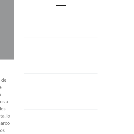
 de
e
a
os a
los
a, lo
marco
los