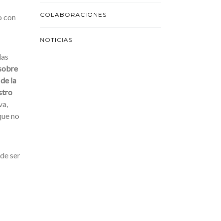
COLABORACIONES
o con
NOTICIAS
las
sobre
de la
stro
va,
que no
de ser