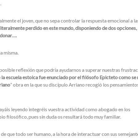
.
almente el joven, que no sepa controlar la respuesta emocional a la
literalmente perdido en este mundo, disponiendo de dos opciones,
ndonar….
da misma.
posible reflexión que podría ayudarnos a superar nuestras frustra
e la escuela estoica fue enunciado por el filósofo Epicteto como se
riano
” obra en la que su discípulo Arriano recogió los pensamiento
ayáis leyendo integréis vuestra actividad como abogado en los
o filosófico, pues sin duda os resultará todo muy familiar.
e de que todo ser humano, a la hora de interactuar con sus semejant