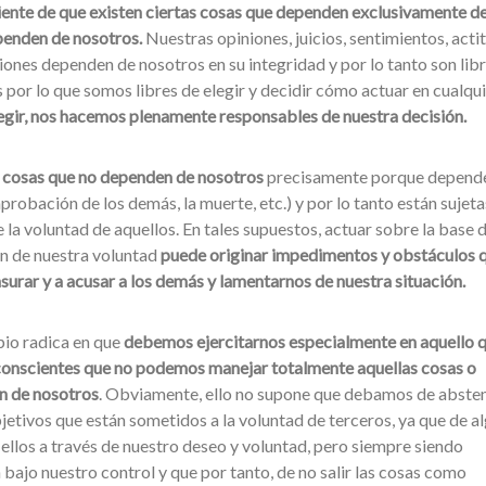
ente de que existen ciertas cosas que dependen exclusivamente d
penden de nosotros.
Nuestras opiniones, juicios, sentimientos, acti
siones dependen de nosotros en su integridad y por lo tanto son libr
s por lo que somos libres de elegir y decidir cómo actuar en cualqu
elegir, nos hacemos plenamente responsables de nuestra decisión.
 cosas que no dependen de nosotros
precisamente porque depend
 aprobación de los demás, la muerte, etc.) y por lo tanto están sujeta
 la voluntad de aquellos. En tales supuestos, actuar sobre la base 
n de nuestra voluntad
puede originar impedimentos y obstáculos q
nsurar y a acusar a los demás y lamentarnos de nuestra situación.
pio radica en que
debemos ejercitarnos especialmente en aquello 
conscientes que no podemos manejar totalmente aquellas cosas o
n de nosotros
. Obviamente, ello no supone que debamos de abste
jetivos que están sometidos a la voluntad de terceros, ya que de a
ellos a través de nuestro deseo y voluntad, pero siempre siendo
bajo nuestro control y que por tanto, de no salir las cosas como