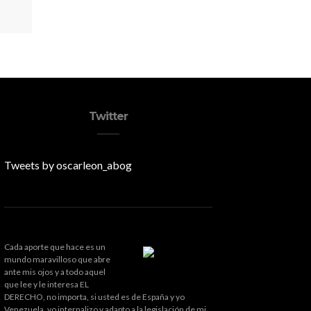
Twitter
Tweets by oscarleon_abog
Cada aporte que hace es un
mundo maravilloso que abre
ante mis ojos y a todo aquel
que lee y le interesa EL
DERECHO, no importa, si usted es de España y yo
Venezuela, yo internalizo y adapto a la legislación de mi