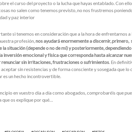
bre el curso del proyecto o la lucha que hayas entablado. Con ello
cosas no salen como tenemos previsto, no nos frustremos poniend
idad y paz interior
tante si tenemos en consideración que a la hora de enfrentarnos a 
nuestra profesión,
nos ayudará enormemente a discernir, primero, 
e la situación (depende o no de mí) y posteriormente, dependiendo 
 la inversión emocional y física que corresponda hasta alcanzar nue
 renunciar sin irritaciones, frustraciones o sufrimientos
. En definiti
a aceptar sin resistencias y de forma consciente y sosegada que lo 
r es un hecho incontrovertible.
incipio en vuestro día a día como abogados, comprobaréis que pue
a que os explique por qué…
FILOSOFIA
OSCAR LEON
OSCARLEON
RETOS