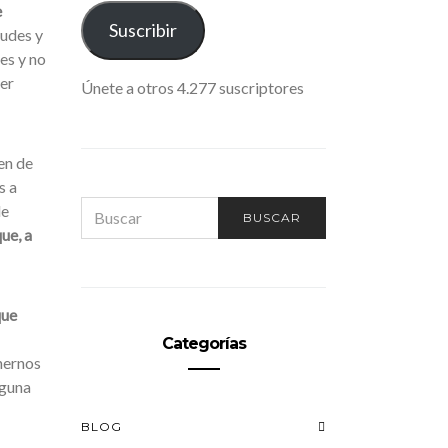
e
ELECTRÓNICO
Suscribir
tudes y
es y no
ier
Únete a otros 4.277 suscriptores
en de
s a
SEARCH
de
BUSCAR
FOR:
ue, a
que
Categorías
nernos
lguna
BLOG