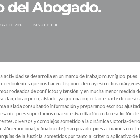
io del Abogado.
MAYO DE 2016
3
MINUTOS LEÍDOS
a actividad se desarrolla en un marco de trabajo muy rígido, pues
ocedimientos que nos hacen disponer de muy estrechos márgenes
vemos rodeados de conflictos y tensión, y en mucha menor medida d
 se dan, duran poco; aislado, ya que una importante parte de nuestr
ma aislada consultando información y preparando escritos ajustad
esante, pues soportamos una excesiva dilación en la resolución de 
ntes, diversos y complejos sometido a la dinámica victoria-derrot
rosión emocional; y finalmente jerarquizado, pues actuamos en el 
rquías de la Justicia, sometidos por tanto al criterio aplicativo de 