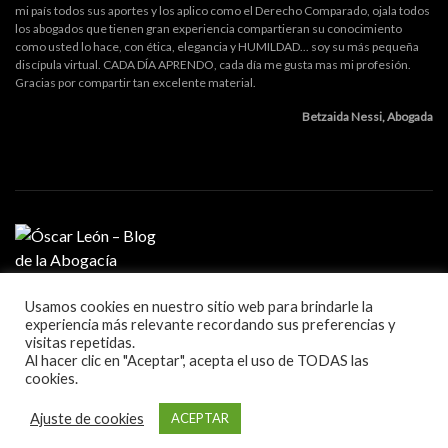
mi país todos sus aportes y los aplico como el Derecho Comparado, ojala todos
los abogados que tienen gran experiencia compartieran su conocimiento
como usted lo hace, con ética, elegancia y HUMILDAD... soy su más pequeña
discípula virtual. CADA DÍA APRENDO, cada día me gusta mas mi profesión.
Gracias por compartir tan excelente material.
Betzaida Nessi, Abogada
Usamos cookies en nuestro sitio web para brindarle la
MI PROFESIÓN
experiencia más relevante recordando sus preferencias y
GESTIÓN DE DESPACHO
visitas repetidas.
LITIGACIÓN Y ORATORIA
Al hacer clic en "Aceptar", acepta el uso de TODAS las
MARKETING Y TECNOLOGÍA
cookies.
Blog sobre la práctica de la abogacía
Ajuste de cookies
ACEPTAR