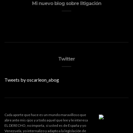
Mi nuevo blog sobre litigación
Twitter
Tweets by oscarleon_abog
Cada aporte que hace es un mundo maravilloso que
abre ante mis ojos y a todo aquel que lee y le interesa
EL DERECHO, no importa, si usted es de España y yo
Venezuela, yo internalizo y adapto a la legislación de