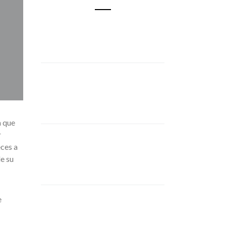
a que
r
eces a
de su
e