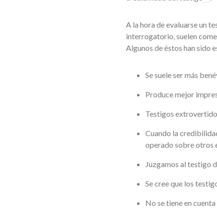
A la hora de evaluarse un te
interrogatorio, suelen come
Algunos de éstos han sido 
Se suele ser más bené
Produce mejor impresi
Testigos extrovertido
Cuando la credibilidad
operado sobre otros e
Juzgamos al testigo d
Se cree que los testig
No se tiene en cuenta 