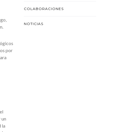
COLABORACIONES
igo,
NOTICIAS
n.
lógicos
dos por
para
el
r un
 la