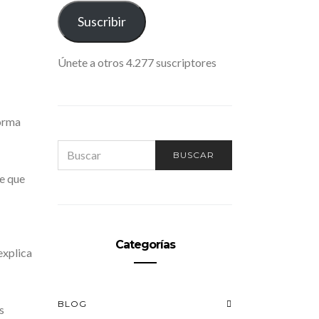
ELECTRÓNICO
Suscribir
Únete a otros 4.277 suscriptores
forma
SEARCH
BUSCAR
FOR:
de que
Categorías
explica
BLOG
s