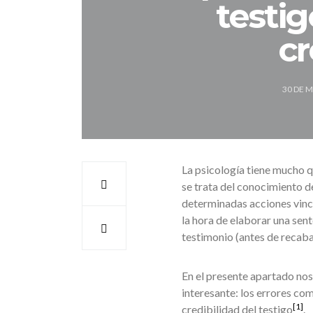
testig
cr
30 DE 
La psicología tiene mucho q
se trata del conocimiento d
determinadas acciones vincul
la hora de elaborar una sente
testimonio (antes de recaba
En el presente apartado nos
interesante: los errores com
[1]
credibilidad del testigo
.