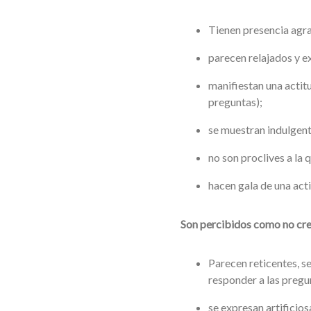
Tienen presencia agrad
parecen relajados y ex
manifiestan una actitu
preguntas);
se muestran indulgente
no son proclives a la 
hacen gala de una acti
Son percibidos como no cre
Parecen reticentes, 
responder a las pregu
se expresan artificio