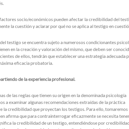
s.
o factores socio/económicos pueden afectar la credibilidad del test
nte la cuestión y aclarar por qué no se aplica al testigo en cuestió
del testigo se encuentra sujeto a numerosos condicionantes psico
ienen en la creación y valoración del mismo, que deben ser conoci
cientes de ellos, tendrán que establecer una estrategia adecuada 
máxima eficacia probatoria.
partiendo de la experiencia profesional.
s de las reglas que tienen su origen en la denominada psicología
mos a examinar algunas recomendaciones extraídas de la práctica
e la credibilidad que proyectan los testigos. Para ello, tomaremos 
uien afirma que para contrainterrogar eficazmente se necesita tene
nifica la credibilidad de un testigo, entendiéndose por credibilidad