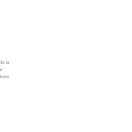
do la
de
 tono