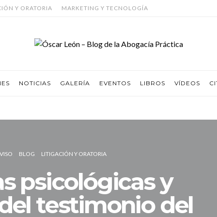
CIÓN Y ORATORIA
MARKETING Y TECNOLOGÍA
NES
NOTICIAS
GALERÍA
EVENTOS
LIBROS
VÍDEOS
CI
VISO
BLOG
LITIGACIÓN Y ORATORIA
as psicológicas y
del testimonio del