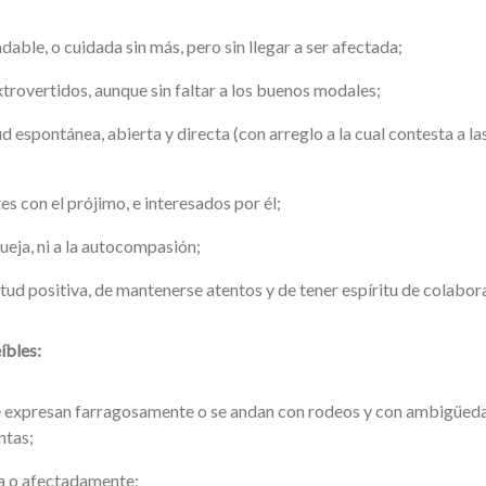
able, o cuidada sin más, pero sin llegar a ser afectada;
trovertidos, aunque sin faltar a los buenos modales;
d espontánea, abierta y directa (con arreglo a la cual contesta a la
s con el prójimo, e interesados por él;
queja, ni a la autocompasión;
tud positiva, de mantenerse atentos y de tener espíritu de colabor
íbles:
se expresan farragosamente o se andan con rodeos y con ambigüeda
ntas;
sa o afectadamente;