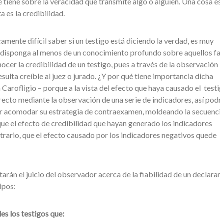
 tiene sobre la veracidad que transmite algo o alguien. Una cosa es
a es la credibilidad.
camente difícil saber si un testigo está diciendo la verdad, es muy
disponga al menos de un conocimiento profundo sobre aquellos f
cer la credibilidad de un testigo, pues a través de la observación
ulta creíble al juez o jurado. ¿Y por qué tiene importancia dicha
Carofligio – porque a la vista del efecto que haya causado el test
recto mediante la observación de una serie de indicadores, así podr
r acomodar su estrategia de contraexamen, moldeando la secuenci
que el efecto de credibilidad que hayan generado los indicadores
ntrario, que el efecto causado por los indicadores negativos quede
arán el juicio del observador acerca de la fiabilidad de un declara
ipos:
s los testigos que: