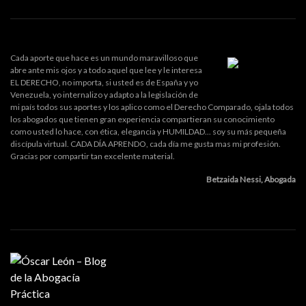
Cada aporte que hace es un mundo maravilloso que
abre ante mis ojos y a todo aquel que lee y le interesa
EL DERECHO, no importa, si usted es de España y yo
Venezuela, yo internalizo y adapto a la legislación de
mi país todos sus aportes y los aplico como el Derecho Comparado, ojala todos
los abogados que tienen gran experiencia compartieran su conocimiento
como usted lo hace, con ética, elegancia y HUMILDAD... soy su más pequeña
discípula virtual. CADA DÍA APRENDO, cada día me gusta mas mi profesión.
Gracias por compartir tan excelente material.
Betzaida Nessi, Abogada