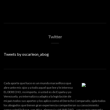
Twitter
Tweets by oscarleon_abog
Cada aporte que hace es un mundo maravilloso que
abre ante mis ojos y a todo aquel que lee y le interesa
EL DERECHO, no importa, si usted es de España y yo
Venezuela, yo internalizo y adapto a la legislación de
mi país todos sus aportes y los aplico como el Derecho Comparado, ojala todos
los abogados que tienen gran experiencia compartieran su conocimiento
como usted lo hace, con ética, elegancia y HUMILDAD... soy su más pequeña