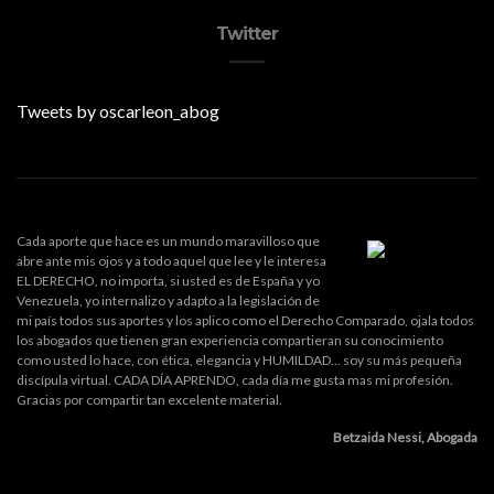
Twitter
Tweets by oscarleon_abog
Cada aporte que hace es un mundo maravilloso que
abre ante mis ojos y a todo aquel que lee y le interesa
EL DERECHO, no importa, si usted es de España y yo
Venezuela, yo internalizo y adapto a la legislación de
mi país todos sus aportes y los aplico como el Derecho Comparado, ojala todos
los abogados que tienen gran experiencia compartieran su conocimiento
como usted lo hace, con ética, elegancia y HUMILDAD... soy su más pequeña
discípula virtual. CADA DÍA APRENDO, cada día me gusta mas mi profesión.
Gracias por compartir tan excelente material.
Betzaida Nessi, Abogada