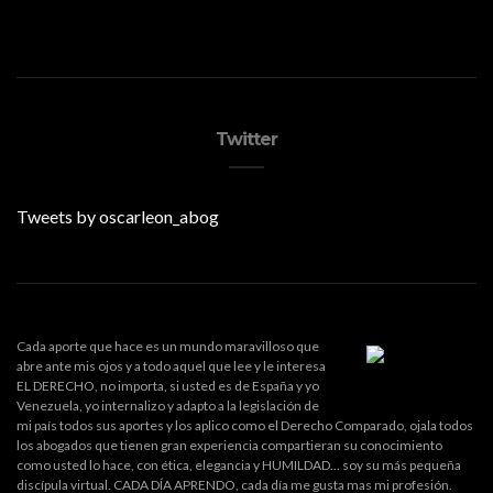
Twitter
Tweets by oscarleon_abog
Cada aporte que hace es un mundo maravilloso que
abre ante mis ojos y a todo aquel que lee y le interesa
EL DERECHO, no importa, si usted es de España y yo
Venezuela, yo internalizo y adapto a la legislación de
mi país todos sus aportes y los aplico como el Derecho Comparado, ojala todos
los abogados que tienen gran experiencia compartieran su conocimiento
como usted lo hace, con ética, elegancia y HUMILDAD... soy su más pequeña
discípula virtual. CADA DÍA APRENDO, cada día me gusta mas mi profesión.