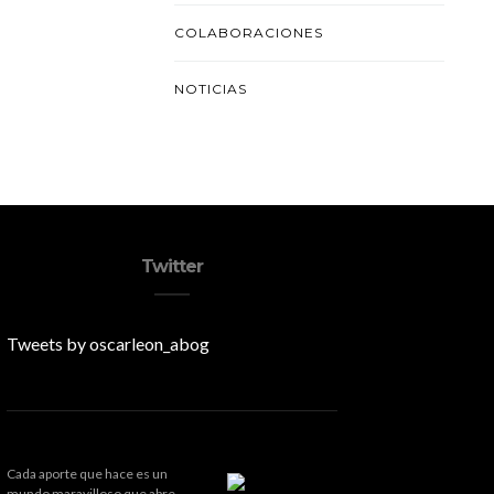
COLABORACIONES
NOTICIAS
Twitter
Tweets by oscarleon_abog
Cada aporte que hace es un
mundo maravilloso que abre