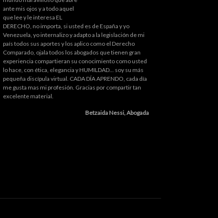
ante mis ojos y a todo aquel
que lee y le interesa EL
DERECHO, no importa, si usted es de España y yo
Venezuela, yo internalizo y adapto a la legislación de mi
país todos sus aportes y los aplico como el Derecho
Comparado, ojala todos los abogados que tienen gran
experiencia compartieran su conocimiento como usted
lo hace, con ética, elegancia y HUMILDAD... soy su más
pequeña discípula virtual. CADA DÍA APRENDO, cada día
me gusta mas mi profesión. Gracias por compartir tan
excelente material.
Betzaida Nessi, Abogada