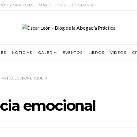
CIÓN Y ORATORIA
MARKETING Y TECNOLOGÍA
NES
NOTICIAS
GALERÍA
EVENTOS
LIBROS
VÍDEOS
CI
ARTÍCULOS
POR
ETIQUETA
ncia emocional