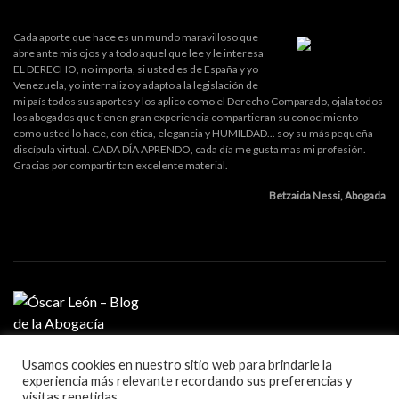
Cada aporte que hace es un mundo maravilloso que
abre ante mis ojos y a todo aquel que lee y le interesa
EL DERECHO, no importa, si usted es de España y yo
Venezuela, yo internalizo y adapto a la legislación de
mi país todos sus aportes y los aplico como el Derecho Comparado, ojala todos
los abogados que tienen gran experiencia compartieran su conocimiento
como usted lo hace, con ética, elegancia y HUMILDAD... soy su más pequeña
discípula virtual. CADA DÍA APRENDO, cada día me gusta mas mi profesión.
Gracias por compartir tan excelente material.
Betzaida Nessi, Abogada
Usamos cookies en nuestro sitio web para brindarle la
MI PROFESIÓN
experiencia más relevante recordando sus preferencias y
GESTIÓN DE DESPACHO
visitas repetidas.