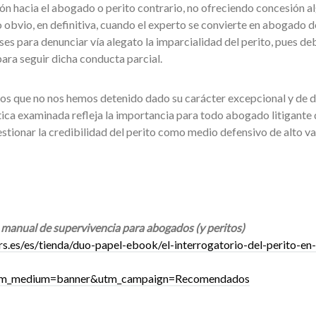
ón hacia el abogado o perito contrario, no ofreciendo concesión a
 obvio, en definitiva, cuando el experto se convierte en abogado d
ses para denunciar vía alegato la imparcialidad del perito, pues de
para seguir dicha conducta parcial.
los que no nos hemos detenido dado su carácter excepcional y de di
stica examinada refleja la importancia para todo abogado litigante
estionar la credibilidad del perito como medio defensivo de alto va
o, manual de supervivencia para abogados (y peritos)
.es/es/tienda/duo-papel-ebook/el-interrogatorio-del-perito-en-
utm_medium=banner&utm_campaign=Recomendados