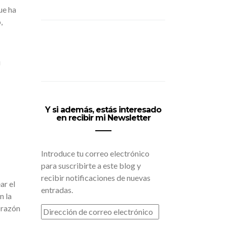
ue ha
,
u
Y si además, estás interesado
en recibir mi Newsletter
Introduce tu correo electrónico
para suscribirte a este blog y
recibir notificaciones de nuevas
ar el
entradas.
n la
r razón
DIRECCIÓN
DE
CORREO