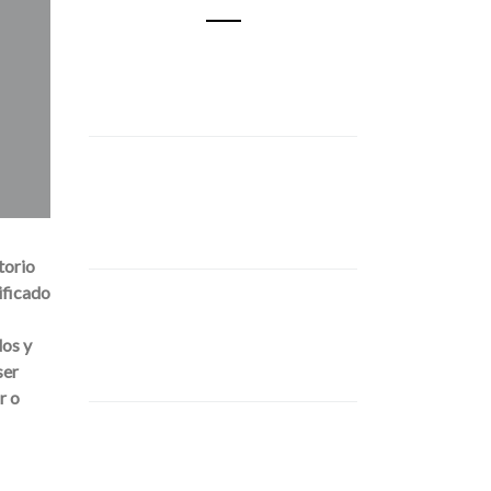
torio
ificado
dos y
ser
r o