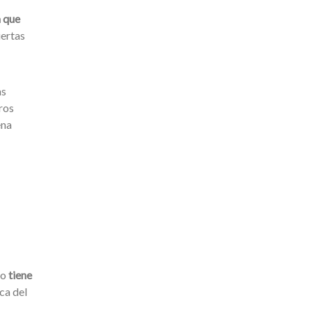
a que
iertas
as
ros
ena
ro
tiene
ca del