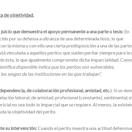
lta de objetividad.
n juicio que demuestra el apoyo permanente a una parte o tesis:
En
cido por su defensa a ultranza de una determinada tesis, lo que
 la misma y con ello una cierta predisposición a una de las partes
tá vinculada a aquellos peritos que suelen peritar siempre para la
s de ésta, lo que igualmente compromete dicha imparcialidad. Com
científica disponible indica que los peritos son vulnerables,
los sesgos de las instituciones en las que trabajan”.
 dependencia, de colaboración profesional, amistad, etc.
): Si se de
elación laboral, de amistad, profesional (constante), sentimental, et
ricial no sea todo lo imparcial que se requiere. Al menos, la existe
da la objetividad del perito.
e su intervención:
Cuando el perito muestra una actitud defensiva