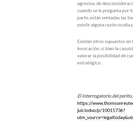
agresiva, de desconsideraci
cuando se le pregunta por lo
parte, están sentadas las ba
existir alguna razón oculta 
Existen otros supuestos en 
invocación, si bien la casuí
valorar la posibilidad de cu
estratégico.
El interrogatorio del perit
https://www.thomsonreuters
juicioduo/p/10015736?
utm_source=legaltoday&