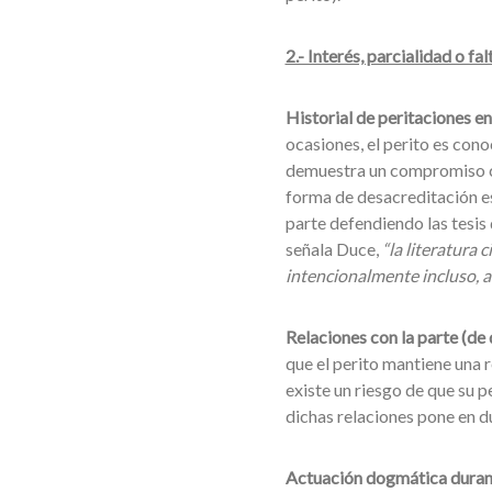
2.- Interés, parcialidad o fa
Historial de peritaciones e
ocasiones, el perito es cono
demuestra un compromiso con
forma de desacreditación es
parte defendiendo las tesi
señala Duce,
“la literatura 
intencionalmente incluso, a 
Relaciones con la parte (de
que el perito mantiene una r
existe un riesgo de que su pe
dichas relaciones pone en du
Actuación dogmática durant