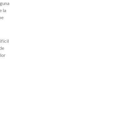
lguna
e la
be
fícil
 de
lor