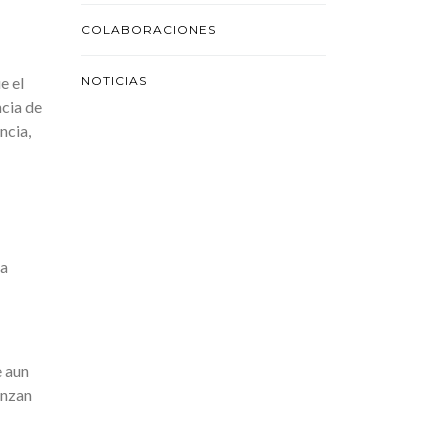
COLABORACIONES
e el
NOTICIAS
ncia de
ncia,
va
e aun
anzan