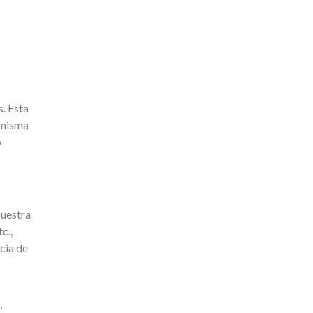
. Esta
 misma
o
muestra
c.,
ncia de
,