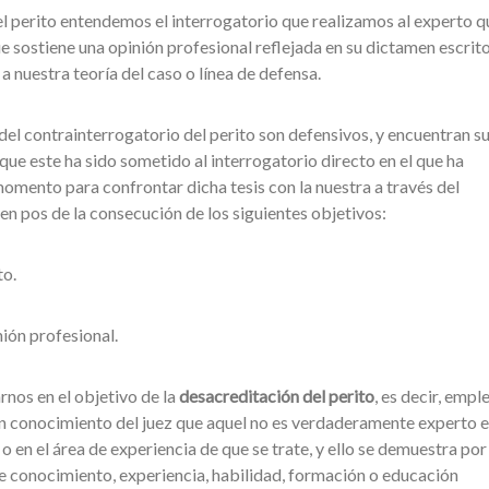
l perito entendemos el interrogatorio que realizamos al experto q
e sostiene una opinión profesional reflejada en su dictamen escrito
a nuestra teoría del caso o línea de defensa.
del contrainterrogatorio del perito son defensivos, y encuentran s
ue este ha sido sometido al interrogatorio directo en el que ha
 momento para confrontar dicha tesis con la nuestra a través del
 en pos de la consecución de los siguientes objetivos:
o.
n profesional.
rnos en el objetivo de la
desacreditación del perito
, es decir, emple
n conocimiento del juez que aquel no es verdaderamente experto e
 o en el área de experiencia de que se trate, y ello se demuestra po
, de conocimiento, experiencia, habilidad, formación o educación