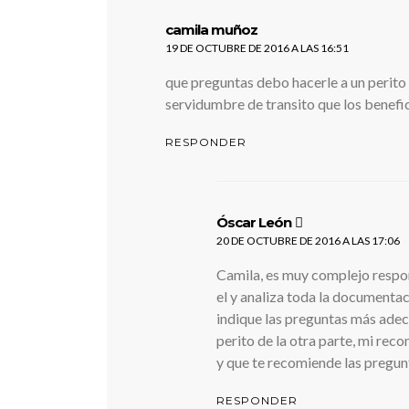
dice:
camila muñoz
19 DE OCTUBRE DE 2016 A LAS 16:51
que preguntas debo hacerle a un perito 
servidumbre de transito que los benefi
RESPONDER
dice:
Óscar León
20 DE OCTUBRE DE 2016 A LAS 17:06
Camila, es muy complejo respond
el y analiza toda la documentac
indique las preguntas más adec
perito de la otra parte, mi rec
y que te recomiende las pregunt
RESPONDER