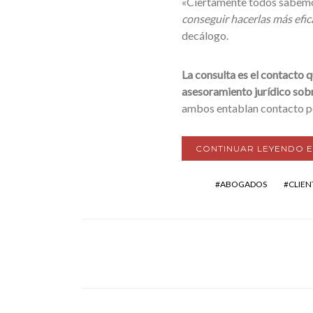
«Ciertamente todos sabemos
conseguir hacerlas más efic
decálogo.
La consulta es el contacto q
asesoramiento jurídico sobr
ambos entablan contacto po
CONTINUAR LEYENDO 
ABOGADOS
CLIEN