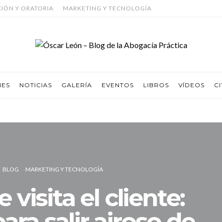
CIÓN Y ORATORIA
MARKETING Y TECNOLOGÍA
NES
NOTICIAS
GALERÍA
EVENTOS
LIBROS
VÍDEOS
CI
BLOG
MARKETING Y TECNOLOGÍA
visita el cliente:
ara salir airoso de