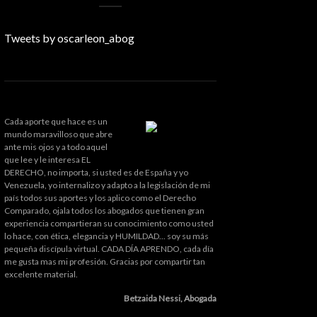
Tweets by oscarleon_abog
Cada aporte que hace es un
mundo maravilloso que abre
ante mis ojos y a todo aquel
que lee y le interesa EL
DERECHO, no importa, si usted es de España y yo
Venezuela, yo internalizo y adapto a la legislación de mi
país todos sus aportes y los aplico como el Derecho
Comparado, ojala todos los abogados que tienen gran
experiencia compartieran su conocimiento como usted
lo hace, con ética, elegancia y HUMILDAD... soy su más
pequeña discípula virtual. CADA DÍA APRENDO, cada día
me gusta mas mi profesión. Gracias por compartir tan
excelente material.
Betzaida Nessi, Abogada