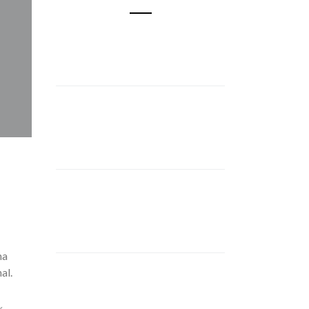
ha
al.