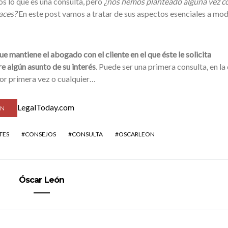
 lo que es una consulta, pero
¿nos hemos planteado alguna vez 
aces?
En este post vamos a tratar de sus aspectos esenciales a mo
ue mantiene el abogado con el cliente en el que éste le solicita
e algún asunto de su interés
. Puede ser una primera consulta, en la
r primera vez o cualquier…
LegalToday.com
EN
TES
CONSEJOS
CONSULTA
OSCARLEON
Óscar León