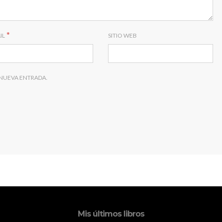
*
IL
SITIO WEB
 NUEVA ENTRADA.
Mis últimos libros