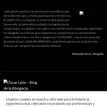
Cada aporte que hace es un mundo maravilloso que
abre ante mis ojos y a todo aquel que lee y le interesa
EL DERECHO, no importa, si usted es de España y yo
Venezuela, yo internalizo y adapto a la legislación de
mi país todos sus aportes y los aplico como el Derecho Comparado, ojala todos
los abogados que tienen gran experiencia compartieran su conocimiento
como usted lo hace, con ética, elegancia y HUMILDAD... soy su más pequeña
discípula virtual. CADA DÍA APRENDO, cada día me gusta mas mi profesión.
Gracias por compartir tan excelente material.
Betzaida Nessi, Abogada
Usamos cookies en nuestro sitio web para brindarle la
MI PROFESIÓN
experiencia más relevante recordando sus preferencias y
GESTIÓN DE DESPACHO