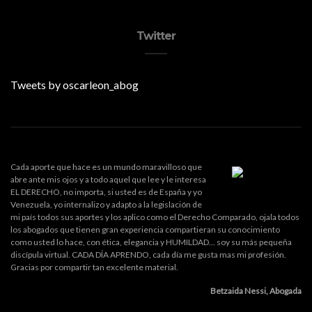
Twitter
Tweets by oscarleon_abog
Cada aporte que hace es un mundo maravilloso que
abre ante mis ojos y a todo aquel que lee y le interesa
EL DERECHO, no importa, si usted es de España y yo
Venezuela, yo internalizo y adapto a la legislación de
mi país todos sus aportes y los aplico como el Derecho Comparado, ojala todos
los abogados que tienen gran experiencia compartieran su conocimiento
como usted lo hace, con ética, elegancia y HUMILDAD... soy su más pequeña
discípula virtual. CADA DÍA APRENDO, cada día me gusta mas mi profesión.
Gracias por compartir tan excelente material.
Betzaida Nessi, Abogada