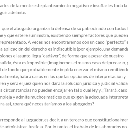
arles de la mente este planteamiento negativo e insuflarles toda la
guir adelante.
 que el abogado organiza la defensa de su patrocinado con todos 
e y que éste le suministra, existiendo siempre factores que pueden
u representado. A veces nos encontraremos con un caso “perfecto” e
 la aplicación del derecho es indiscutible (por ejemplo, una demand
siones el asunto llega “cadáver”, de forma que a pesar de nuestro
salida, ésta es imposible (imaginemos el mismo caso del precario,
al de fondo que probablemente impida enervar el mismo remitiénd
 Finalmente, habrá casos en los que las opciones de interpretación y
en y será el juez quién nos dará la solución jurídica y judicial válida
us circunstancias no pueden encajar en tal o cual ley y, ¡Tarará, caso
mpleja y admite muchos matices que exigen la adecuada interpreta
fuera así, ¿para qué necesitaríamos a los abogados?
orresponde al juzgador, es decir, a un tercero que constitucionalme
e administrar Justicia. Por lo tanto, el trabajo de los abogados no