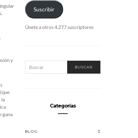
ingular
ELECTRÓNICO
Suscribir
s.
Únete a otros 4.277 suscriptores
s
nsión y
SEARCH
BUSCAR
FOR:
ás
 (que
 la
Categorías
ica
e gana
BLOG