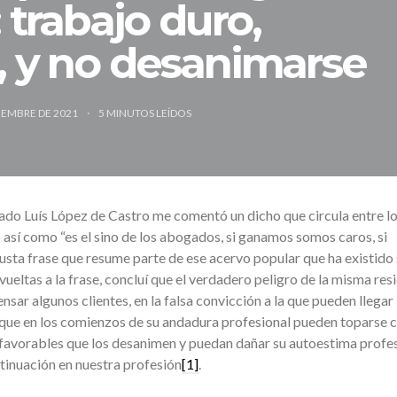
 trabajo duro,
, y no desanimarse
CIEMBRE DE 2021
5
MINUTOS LEÍDOS
ado Luís López de Castro me comentó un dicho que circula entre l
así como “es el sino de los abogados, si ganamos somos caros, si
sta frase que resume parte de ese acervo popular que ha existido
ueltas a la frase, concluí que el verdadero peligro de la misma resi
sar algunos clientes, en la falsa convicción a la que pueden llegar
que en los comienzos de su andadura profesional pueden toparse 
favorables que los desanimen y puedan dañar su autoestima profes
ntinuación en nuestra profesión
[1]
.