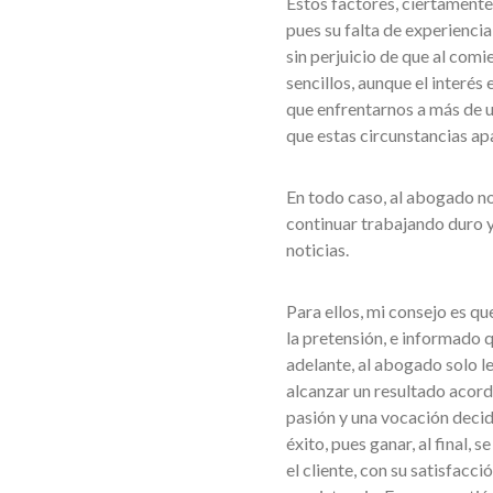
Estos factores, ciertamente
pues su falta de experiencia
sin perjuicio de que al com
sencillos, aunque el interé
que enfrentarnos a más de u
que estas circunstancias apa
En todo caso, al abogado no
continuar trabajando duro y
noticias.
Para ellos, mi consejo es qu
la pretensión, e informado q
adelante, al abogado solo l
alcanzar un resultado acorde
pasión y una vocación decidi
éxito, pues ganar, al final, 
el cliente, con su satisfacc