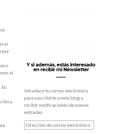
los
n el
a por
Y si además, estás interesado
 pero
en recibir mi Newsletter
onos el
. En
Introduce tu correo electrónico
para suscribirte a este blog y
ción y
recibir notificaciones de nuevas
entradas.
DIRECCIÓN
nte
DE
CORREO