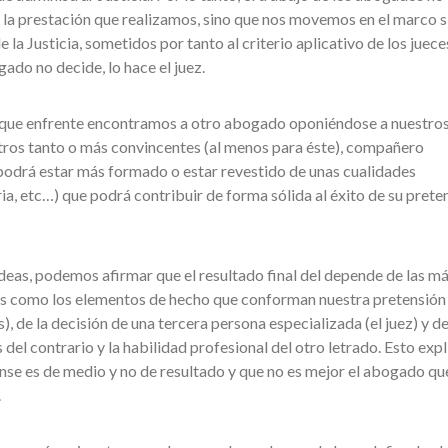
la prestación que realizamos, sino que nos movemos en el marco s
 la Justicia, sometidos por tanto al criterio aplicativo de los juece
ado no decide, lo hace el juez.
ue enfrente encontramos a otro abogado oponiéndose a nuestro
ros tanto o más convincentes (al menos para éste), compañero
podrá estar más formado o estar revestido de unas cualidades
ria, etc…) que podrá contribuir de forma sólida al éxito de su prete
ideas, podemos afirmar que el resultado final del depende de las m
les como los elementos de hecho que conforman nuestra pretensión
, de la decisión de una tercera persona especializada (el juez) y de
del contrario y la habilidad profesional del otro letrado. Esto expl
nse es de medio y no de resultado y que no es mejor el abogado qu
.