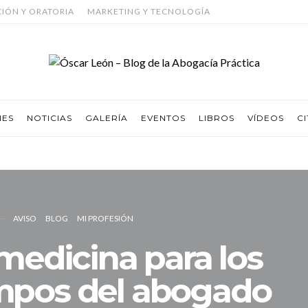
CIÓN Y ORATORIA
MARKETING Y TECNOLOGÍA
NES
NOTICIAS
GALERÍA
EVENTOS
LIBROS
VÍDEOS
CI
AVISO
BLOG
MI PROFESIÓN
medicina para los
mpos del abogado