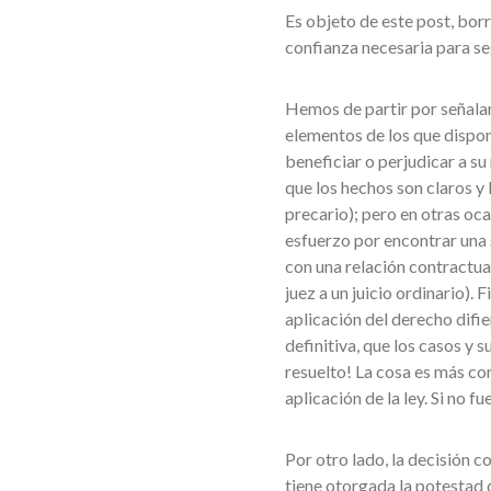
Es objeto de este post, borr
confianza necesaria para se
Hemos de partir por señalar
elementos de los que dispon
beneficiar o perjudicar a s
que los hechos son claros y
precario); pero en otras oca
esfuerzo por encontrar una 
con una relación contractu
juez a un juicio ordinario).
aplicación del derecho difier
definitiva, que los casos y s
resuelto! La cosa es más co
aplicación de la ley. Si no 
Por otro lado, la decisión c
tiene otorgada la potestad d