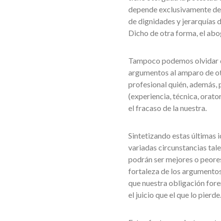
depende exclusivamente de 
de dignidades y jerarquías de
Dicho de otra forma, el abog
Tampoco podemos olvidar q
argumentos al amparo de ot
profesional quién, además, 
(experiencia, técnica, orato
el fracaso de la nuestra.
Sintetizando estas últimas 
variadas circunstancias ta
podrán ser mejores o peores)
fortaleza de los argumentos 
que nuestra obligación fore
el juicio que el que lo pierde