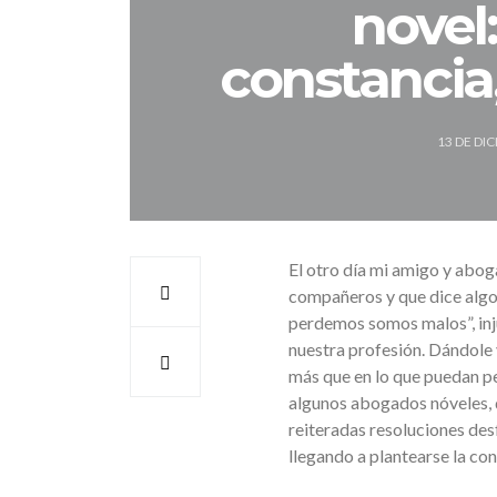
novel:
constancia
13 DE DI
El otro día mi amigo y abog
compañeros y que dice algo 
perdemos somos malos”, inju
nuestra profesión. Dándole v
más que en lo que puedan pen
algunos abogados nóveles, 
reiteradas resoluciones des
llegando a plantearse la co