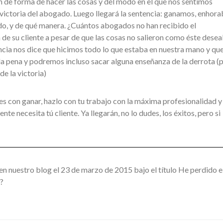
ón de forma de hacer las cosas y del modo en el que nos sentimos
n victoria del abogado. Luego llegará la sentencia: ganamos, enhor
do, y de qué manera. ¿Cuántos abogados no han recibido el
de su cliente a pesar de que las cosas no salieron como éste dese
iencia nos dice que hicimos todo lo que estaba en nuestra mano y qu
la pena y podremos incluso sacar alguna enseñanza de la derrota (
e la victoria)
nes con ganar, hazlo con tu trabajo con la máxima profesionalidad y
nte necesita tú cliente. Ya llegarán, no lo dudes, los éxitos, pero si
en nuestro blog el 23 de marzo de 2015 bajo el título He perdido el
?