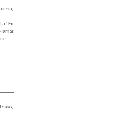
abuena;
aba? En
e jamás
pues
 caso,