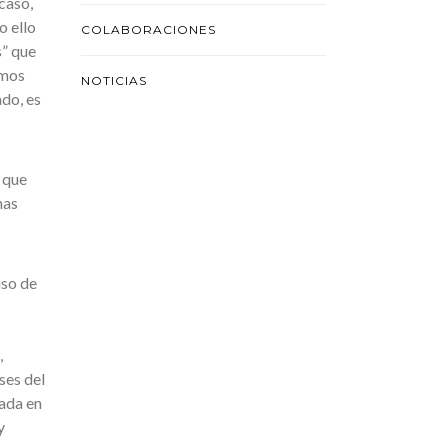
caso,
o ello
COLABORACIONES
s” que
amos
NOTICIAS
do, es
 que
nas
aso de
,
ses del
rada en
y