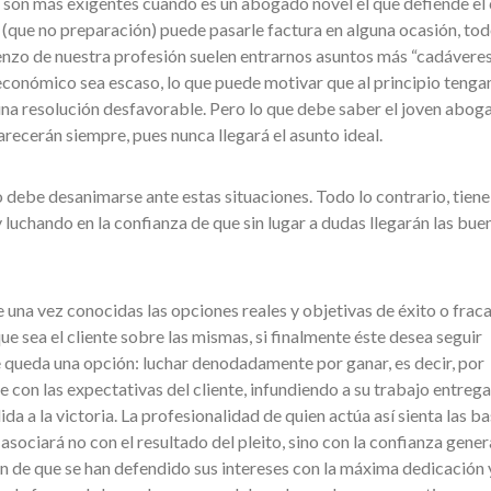
 son más exigentes cuando es un abogado novel el que defiende el 
 (que no preparación) puede pasarle factura en alguna ocasión, tod
ienzo de nuestra profesión suelen entrarnos asuntos más “cadávere
s económico sea escaso, lo que puede motivar que al principio teng
na resolución desfavorable. Pero lo que debe saber el joven aboga
recerán siempre, pues nunca llegará el asunto ideal.
 debe desanimarse ante estas situaciones. Todo lo contrario, tiene
 luchando en la confianza de que sin lugar a dudas llegarán las bue
e una vez conocidas las opciones reales y objetivas de éxito o frac
ue sea el cliente sobre las mismas, si finalmente éste desea seguir
e queda una opción: luchar denodadamente por ganar, es decir, por
 con las expectativas del cliente, infundiendo a su trabajo entrega
da a la victoria. La profesionalidad de quien actúa así sienta las ba
se asociará no con el resultado del pleito, sino con la confianza gene
ión de que se han defendido sus intereses con la máxima dedicación 