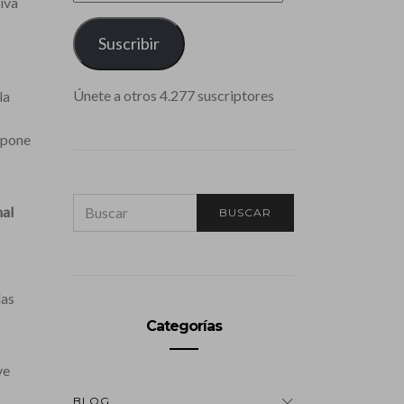
iva
CORREO
ELECTRÓNICO
Suscribir
Únete a otros 4.277 suscriptores
la
supone
SEARCH
mal
BUSCAR
FOR:
las
Categorías
ve
BLOG