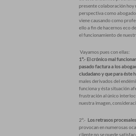
presente colaboración hoy no
perspectiva como abogado en
viene causando como profesio
ello a fin de hacernos eco d
el funcionamiento de nuest
Vayamos pues con ellas:
1º.- El crónico mal funciona
pasado factura a los abogad
ciudadano y que para éste h
males derivados del endémic
funciona y ésta situación af
frustración al único interlo
nuestra imagen, consideraci
2º.-
Los retrasos procesales
provocan en numerosas ocasi
cliente no se puede satisfa