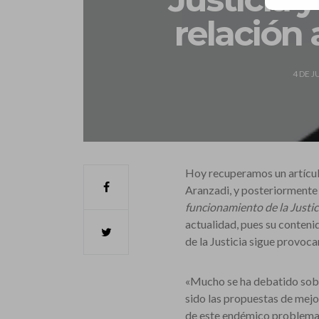
relación
4 DE J
Hoy recuperamos un artículo
Aranzadi, y posteriormente e
funcionamiento de la Justic
actualidad, pues su contenid
de la Justicia sigue provoc
«Mucho se ha debatido sobre
sido las propuestas de mejor
de este endémico problema s