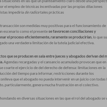
 a situaciones en las que un planteamiento claro desde una perspect
por el empleo de técnicas incentivadas por las propias dilaciones
éstas impediría
de radice
tales prácticas
la transacción son medidas muy positivas para el funcionamiento de 
n un escenario como el presente
se favorecen conciliaciones y
onar el proceso eficientemente, raramente se producirían
, lo que 
gado una verdadera limitación de la tutela judicial efectiva.
ictos que se producen en sala entre jueces y abogados derivan del 
a.
Agendas recargadas y el cansancio acumulado provocan que en
e coarte el ejercicio de del derecho de defensa: limitaciones en la
ucción del tiempo para informar, restricciones durante los
 conlleva que el abogado no pueda intervenir en un juicio con todas 
sto, particularmente, genera mucha frustración en el colectivo.
hondando en diversas situaciones en las que el rol del abogado se 