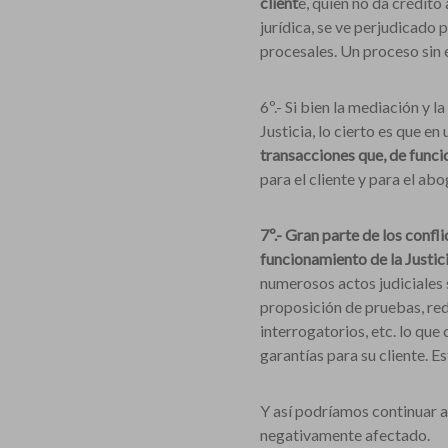
client
e, quien no da crédito
jurídica, se ve perjudicado 
procesales. Un proceso sin 
6º.- Si bien la mediación y 
Justicia, lo cierto es que e
transacciones que, de funci
para el cliente y para el abo
7º.- Gran parte de los confl
funcionamiento de la Justici
numerosos actos judiciales s
proposición de pruebas, red
interrogatorios, etc. lo que
garantías para su cliente. E
Y así podríamos continuar a
negativamente afectado.