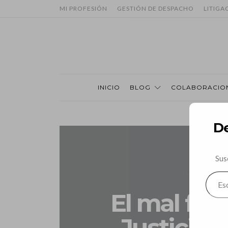
MI PROFESIÓN
GESTIÓN DE DESPACHO
LITIGA
INICIO
BLOG
COLABORACIO
De
Sus
AVIS
ESCRIB
TU
El mal fu
CORRE
ELECT
Justicia 