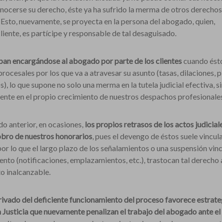
nocerse su derecho, éste ya ha sufrido la merma de otros derechos
 Esto, nuevamente, se proyecta en la persona del abogado, quien,
iente, es partícipe y responsable de tal desaguisado.
an encargándose al abogado por parte de los clientes
cuando ést
rocesales por los que va a atravesar su asunto (tasas, dilaciones, 
s), lo que supone no solo una merma en la tutela judicial efectiva, s
nte en el propio crecimiento de nuestros despachos profesionales
do anterior, en ocasiones,
los propios retrasos de los actos judicial
obro de nuestros honorarios
, pues el devengo de éstos suele vincul
por lo que el largo plazo de los señalamientos o una suspensión vin
nto (notificaciones, emplazamientos, etc.), trastocan tal derecho 
o inalcanzable.
rivado del deficiente funcionamiento del proceso favorece estrate
la Justicia que nuevamente penalizan el trabajo del abogado ante el