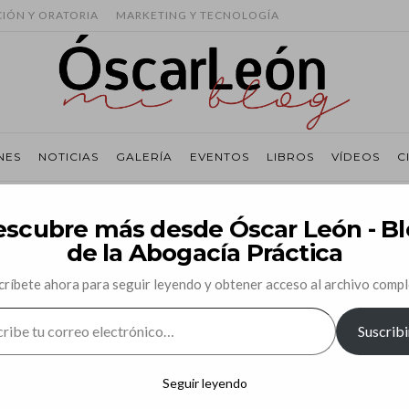
CIÓN Y ORATORIA
MARKETING Y TECNOLOGÍA
NES
NOTICIAS
GALERÍA
EVENTOS
LIBROS
VÍDEOS
C
scubre más desde Óscar León - B
de la Abogacía Práctica
críbete ahora para seguir leyendo y obtener acceso al archivo compl
O
BLOG
MI PROFESIÓN
SIN CATEGORÍA
E
Suscribi
ncionamiento de la
O
RÓNICO…
Seguir leyendo
y cómo afecta a la