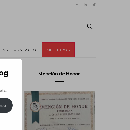
ITAS
CONTACTO
MIS LIBROS
log
Mención de Honor
eto.
rse