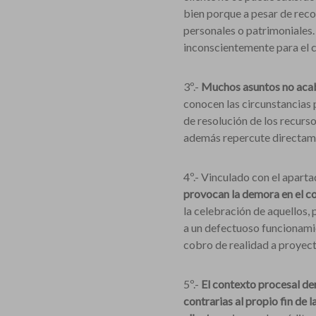
bien porque a pesar de reco
personales o patrimoniales.
inconscientemente para el cl
3º.-
Muchos asuntos no acab
conocen las circunstancias p
de resolución de los recurso
además repercute directame
4º.- Vinculado con el aparta
provocan la demora en el c
la celebración de aquellos, 
a un defectuoso funcionamie
cobro de realidad a proyect
5º.-
El contexto procesal de
contrarias al propio fin de 