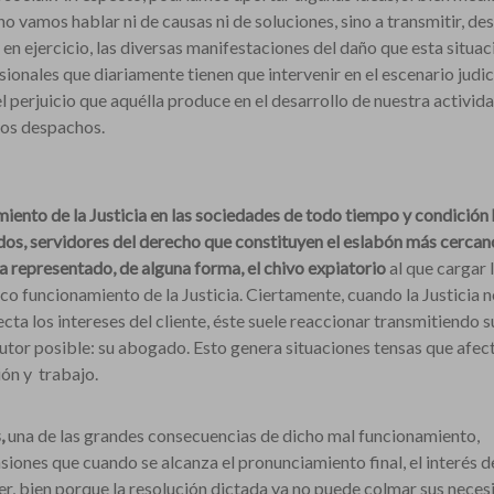
 vamos hablar ni de causas ni de soluciones, sino a transmitir, de
 ejercicio, las diversas manifestaciones del daño que esta situac
nales que diariamente tienen que intervenir en el escenario judici
el perjuicio que aquélla produce en el desarrollo de nuestra activida
ros despachos.
miento de la Justicia en las sociedades de todo tiempo y condición
os, servidores del derecho que constituyen el eslabón más cercano
a representado, de alguna forma, el chivo expiatorio
al que cargar 
o funcionamiento de la Justicia. Ciertamente, cuando la Justicia n
ecta los intereses del cliente, éste suele reaccionar transmitiendo s
cutor posible: su abogado. Esto genera situaciones tensas que afec
ón y trabajo.
,
una de las grandes consecuencias de dicho mal funcionamiento,
ones que cuando se alcanza el pronunciamiento final, el interés d
cer, bien porque la resolución dictada ya no puede colmar sus neces