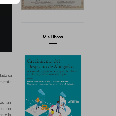
Mis Libros
dada su
amiento
as han
olución
ante la