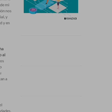
sde mi
ión nos
al, y
d y en
 ha
 al
los
o
u
tan a
el
idades,