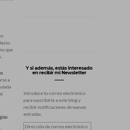
os
plazos
ino que
.
Y si además, estás interesado
es
en recibir mi Newsletter
arse a
culada
Introduce tu correo electrónico
al
para suscribirte a este blog y
recibir notificaciones de nuevas
entradas.
gias
DIRECCIÓN
DE