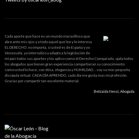
Cada aporte que hace es un mundo maravilloso que
abre ante mis ojos y a todo aquel que lee y le interesa
EL DERECHO, no importa, si usted es de España y yo
Venezuela, yo internalizo y adapto a la legislación de
mi país todos sus aportes y los aplico como el Derecho Comparado, ojala todos
los abogados que tienen gran experiencia compartieran su conocimiento
como usted lo hace, con ética, elegancia y HUMILDAD... soy su más pequeña
discípula virtual. CADA DÍA APRENDO, cada día me gusta mas mi profesión.
Gracias por compartir tan excelente material.
Betzaida Nessi, Abogada