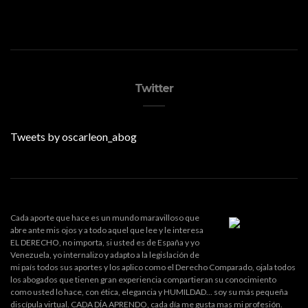
Twitter
Tweets by oscarleon_abog
Cada aporte que hace es un mundo maravilloso que
abre ante mis ojos y a todo aquel que lee y le interesa
EL DERECHO, no importa, si usted es de España y yo
Venezuela, yo internalizo y adapto a la legislación de
mi país todos sus aportes y los aplico como el Derecho Comparado, ojala todos
los abogados que tienen gran experiencia compartieran su conocimiento
como usted lo hace, con ética, elegancia y HUMILDAD... soy su más pequeña
discípula virtual. CADA DÍA APRENDO, cada día me gusta mas mi profesión.