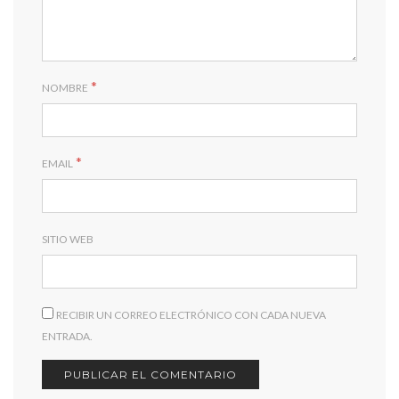
*
NOMBRE
*
EMAIL
SITIO WEB
RECIBIR UN CORREO ELECTRÓNICO CON CADA NUEVA
ENTRADA.