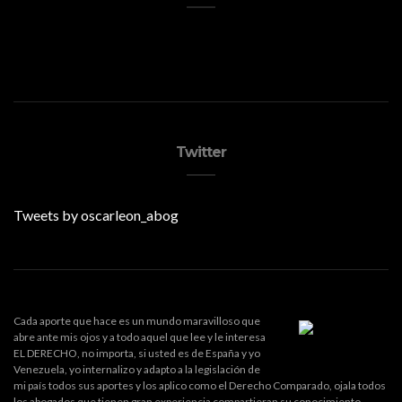
Twitter
Tweets by oscarleon_abog
Cada aporte que hace es un mundo maravilloso que
abre ante mis ojos y a todo aquel que lee y le interesa
EL DERECHO, no importa, si usted es de España y yo
Venezuela, yo internalizo y adapto a la legislación de
mi país todos sus aportes y los aplico como el Derecho Comparado, ojala todos
los abogados que tienen gran experiencia compartieran su conocimiento