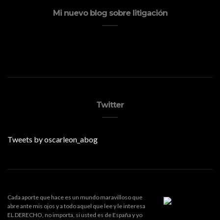
Mi nuevo blog sobre litigación
Twitter
Tweets by oscarleon_abog
Cada aporte que hace es un mundo maravilloso que
abre ante mis ojos y a todo aquel que lee y le interesa
EL DERECHO, no importa, si usted es de España y yo