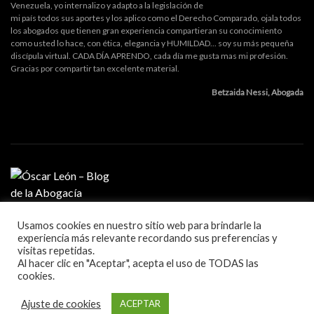
Venezuela, yo internalizo y adapto a la legislación de
mi país todos sus aportes y los aplico como el Derecho Comparado, ojala todos
los abogados que tienen gran experiencia compartieran su conocimiento
como usted lo hace, con ética, elegancia y HUMILDAD... soy su más pequeña
discípula virtual. CADA DÍA APRENDO, cada día me gusta mas mi profesión.
Gracias por compartir tan excelente material.
Betzaida Nessi, Abogada
Usamos cookies en nuestro sitio web para brindarle la
MI PROFESIÓN
experiencia más relevante recordando sus preferencias y
GESTIÓN DE DESPACHO
visitas repetidas.
LITIGACIÓN Y ORATORIA
Al hacer clic en "Aceptar", acepta el uso de TODAS las
MARKETING Y TECNOLOGÍA
cookies.
Blog sobre la práctica de la abogacía
Ajuste de cookies
ACEPTAR