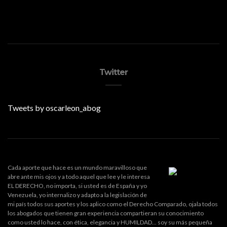
Twitter
Tweets by oscarleon_abog
Cada aporte que hace es un mundo maravilloso que
abre ante mis ojos y a todo aquel que lee y le interesa
EL DERECHO, no importa, si usted es de España y yo
Venezuela, yo internalizo y adapto a la legislación de
mi país todos sus aportes y los aplico como el Derecho Comparado, ojala todos
los abogados que tienen gran experiencia compartieran su conocimiento
como usted lo hace, con ética, elegancia y HUMILDAD... soy su más pequeña