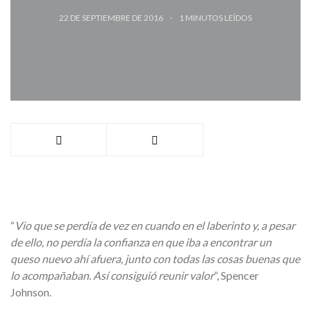
22 DE SEPTIEMBRE DE 2016
1
MINUTOS LEÍDOS
“
Vio que se perdía de vez en cuando en el laberinto y, a pesar
de ello, no perdía la confianza en que iba a encontrar un
queso nuevo ahí afuera, junto con todas las cosas buenas que
lo acompañaban. Así consiguió reunir valor
”, Spencer
Johnson.