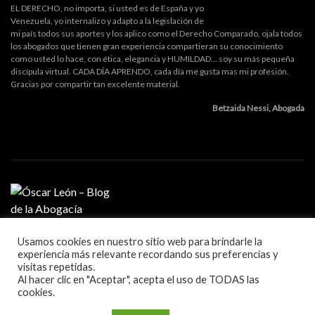
EL DERECHO, no importa, si usted es de España y yo
Venezuela, yo internalizo y adapto a la legislación de
mi país todos sus aportes y los aplico como el Derecho Comparado, ojala todos
los abogados que tienen gran experiencia compartieran su conocimiento
como usted lo hace, con ética, elegancia y HUMILDAD... soy su más pequeña
discípula virtual. CADA DÍA APRENDO, cada día me gusta mas mi profesión.
Gracias por compartir tan excelente material.
Betzaida Nessi, Abogada
Usamos cookies en nuestro sitio web para brindarle la
MI PROFESIÓN
experiencia más relevante recordando sus preferencias y
GESTIÓN DE DESPACHO
visitas repetidas.
LITIGACIÓN Y ORATORIA
Al hacer clic en "Aceptar", acepta el uso de TODAS las
MARKETING Y TECNOLOGÍA
cookies.
Blog sobre la práctica de la abogacía