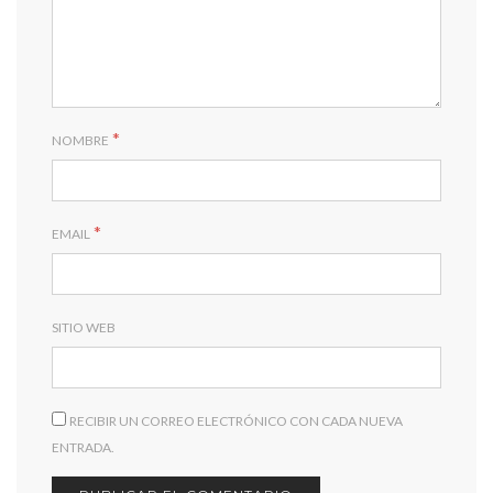
*
NOMBRE
*
EMAIL
SITIO WEB
RECIBIR UN CORREO ELECTRÓNICO CON CADA NUEVA
ENTRADA.