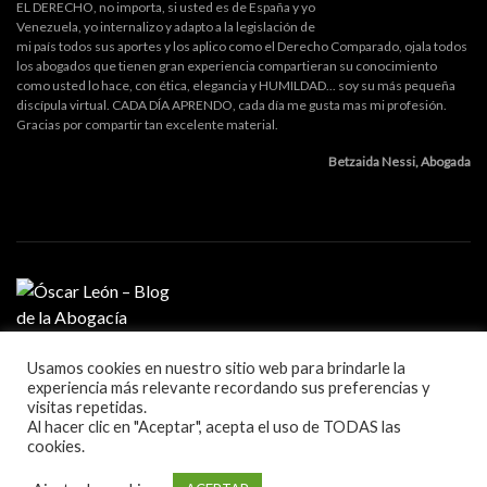
EL DERECHO, no importa, si usted es de España y yo
Venezuela, yo internalizo y adapto a la legislación de
mi país todos sus aportes y los aplico como el Derecho Comparado, ojala todos
los abogados que tienen gran experiencia compartieran su conocimiento
como usted lo hace, con ética, elegancia y HUMILDAD... soy su más pequeña
discípula virtual. CADA DÍA APRENDO, cada día me gusta mas mi profesión.
Gracias por compartir tan excelente material.
Betzaida Nessi, Abogada
Usamos cookies en nuestro sitio web para brindarle la
MI PROFESIÓN
experiencia más relevante recordando sus preferencias y
GESTIÓN DE DESPACHO
visitas repetidas.
LITIGACIÓN Y ORATORIA
Al hacer clic en "Aceptar", acepta el uso de TODAS las
MARKETING Y TECNOLOGÍA
cookies.
Blog sobre la práctica de la abogacía