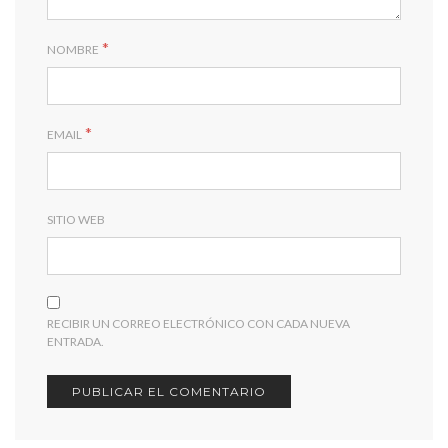
*
NOMBRE
*
EMAIL
SITIO WEB
RECIBIR UN CORREO ELECTRÓNICO CON CADA NUEVA
ENTRADA.