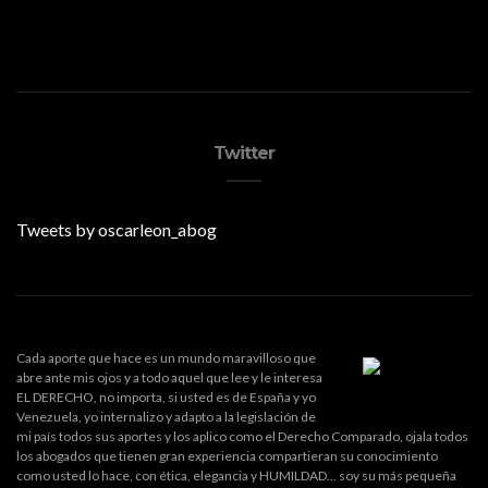
Twitter
Tweets by oscarleon_abog
Cada aporte que hace es un mundo maravilloso que
abre ante mis ojos y a todo aquel que lee y le interesa
EL DERECHO, no importa, si usted es de España y yo
Venezuela, yo internalizo y adapto a la legislación de
mi país todos sus aportes y los aplico como el Derecho Comparado, ojala todos
los abogados que tienen gran experiencia compartieran su conocimiento
como usted lo hace, con ética, elegancia y HUMILDAD... soy su más pequeña