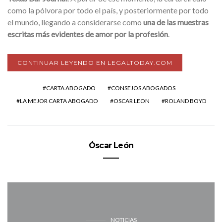
como la pólvora por todo el país, y posteriormente por todo
el mundo, llegando a considerarse como
una de las muestras
escritas más evidentes de amor por la profesión
.
CONTINUAR LEYENDO EN LEGALTODAY.COM
CARTA ABOGADO
CONSEJOS ABOGADOS
LA MEJOR CARTA ABOGADO
OSCAR LEON
ROLAND BOYD
Óscar León
NOTICIAS