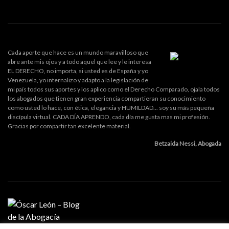
Cada aporte que hace es un mundo maravilloso que
abre ante mis ojos y a todo aquel que lee y le interesa
EL DERECHO, no importa, si usted es de España y yo
Venezuela, yo internalizo y adapto a la legislación de
mi país todos sus aportes y los aplico como el Derecho Comparado, ojala todos
los abogados que tienen gran experiencia compartieran su conocimiento
como usted lo hace, con ética, elegancia y HUMILDAD... soy su más pequeña
discípula virtual. CADA DÍA APRENDO, cada día me gusta mas mi profesión.
Gracias por compartir tan excelente material.
Betzaida Nessi, Abogada