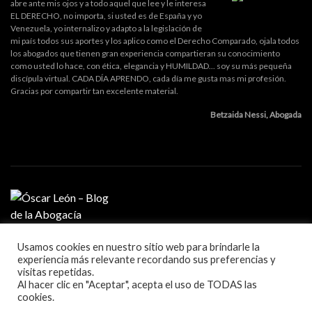
abre ante mis ojos y a todo aquel que lee y le interesa
EL DERECHO, no importa, si usted es de España y yo
Venezuela, yo internalizo y adapto a la legislación de
mi país todos sus aportes y los aplico como el Derecho Comparado, ojala todos
los abogados que tienen gran experiencia compartieran su conocimiento
como usted lo hace, con ética, elegancia y HUMILDAD... soy su más pequeña
discípula virtual. CADA DÍA APRENDO, cada día me gusta mas mi profesión.
Gracias por compartir tan excelente material.
Betzaida Nessi, Abogada
Usamos cookies en nuestro sitio web para brindarle la
MI PROFESIÓN
experiencia más relevante recordando sus preferencias y
GESTIÓN DE DESPACHO
visitas repetidas.
LITIGACIÓN Y ORATORIA
Al hacer clic en "Aceptar", acepta el uso de TODAS las
MARKETING Y TECNOLOGÍA
cookies.