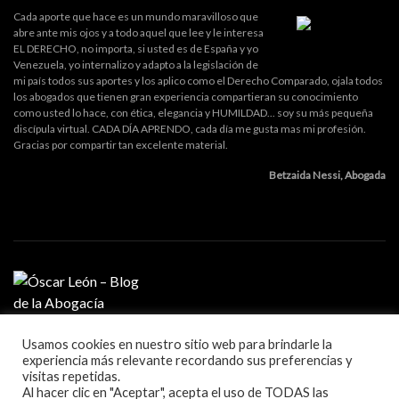
Cada aporte que hace es un mundo maravilloso que
abre ante mis ojos y a todo aquel que lee y le interesa
EL DERECHO, no importa, si usted es de España y yo
Venezuela, yo internalizo y adapto a la legislación de
mi país todos sus aportes y los aplico como el Derecho Comparado, ojala todos
los abogados que tienen gran experiencia compartieran su conocimiento
como usted lo hace, con ética, elegancia y HUMILDAD... soy su más pequeña
discípula virtual. CADA DÍA APRENDO, cada día me gusta mas mi profesión.
Gracias por compartir tan excelente material.
Betzaida Nessi, Abogada
Usamos cookies en nuestro sitio web para brindarle la
MI PROFESIÓN
experiencia más relevante recordando sus preferencias y
GESTIÓN DE DESPACHO
visitas repetidas.
LITIGACIÓN Y ORATORIA
Al hacer clic en "Aceptar", acepta el uso de TODAS las