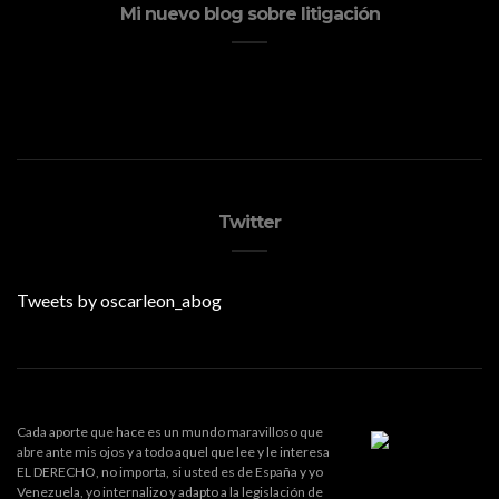
Mi nuevo blog sobre litigación
Twitter
Tweets by oscarleon_abog
Cada aporte que hace es un mundo maravilloso que
abre ante mis ojos y a todo aquel que lee y le interesa
EL DERECHO, no importa, si usted es de España y yo
Venezuela, yo internalizo y adapto a la legislación de