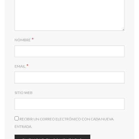
*
NOMBRE
*
EMAIL
SITIO WEB
RECIBIR UN CORREO ELECTRÓNICO CON CADA NUEVA
ENTRADA.