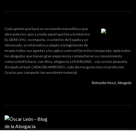
Cada aporte que hace es un mundo maravilloso que
abre ante mis ojos y a todo aquel que lee y le interesa
EL DERECHO, no importa, si usted es de España y yo
Venezuela, yo internalizo y adapto a la legislación de
mi país todos sus aportes y los aplico como el Derecho Comparado, ojala todos
los abogados que tienen gran experiencia compartieran su conocimiento
como usted lo hace, con ética, elegancia y HUMILDAD... soy su más pequeña
discípula virtual. CADA DÍA APRENDO, cada día me gusta mas mi profesión.
Gracias por compartir tan excelente material.
Betzaida Nessi, Abogada