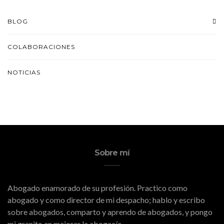
BLOG
COLABORACIONES
NOTICIAS
Sobre mí
Abogado enamorado de su profesión. Practico como
abogado y como director de mi despacho; hablo y escribo
sobre abogados, comparto y aprendo de abogados, y pongo
mi granito en mejorar la abogacía.