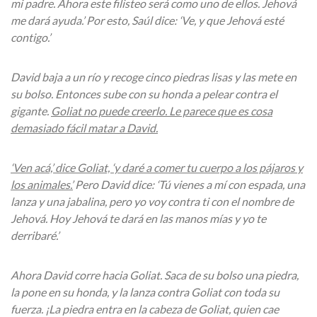
mi padre. Ahora este filisteo será como uno de ellos. Jehová
me dará ayuda.’ Por esto, Saúl dice: ‘Ve, y que Jehová esté
contigo.’
David baja a un río y recoge cinco piedras lisas y las mete en
su bolso. Entonces sube con su honda a pelear contra el
gigante.
Goliat no puede creerlo. Le parece que es cosa
demasiado fácil matar a David.
‘Ven acá,’ dice Goliat, ‘y daré a comer tu cuerpo a los pájaros y
los animales.’
Pero David dice: ‘Tú vienes a mí con espada, una
lanza y una jabalina, pero yo voy contra ti con el nombre de
Jehová. Hoy Jehová te dará en las manos mías y yo te
derribaré.’
Ahora David corre hacia Goliat. Saca de su bolso una piedra,
la pone en su honda, y la lanza contra Goliat con toda su
fuerza. ¡La piedra entra en la cabeza de Goliat, quien cae