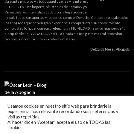
abre ante mis ojos y a todo aquel que lee y le interesa
EL DERECHO, no importa, si usted es de España y yo
Venezuela, yo internalizo y adapto a la legislación de
mi país todos sus aportes y los aplico como el Derecho Comparado, ojala todos
los abogados que tienen gran experiencia compartieran su conocimiento
como usted lo hace, con ética, elegancia y HUMILDAD... soy su más pequeña
discípula virtual. CADA DÍA APRENDO, cada día me gusta mas mi profesión.
Gracias por compartir tan excelente material.
Betzaida Nessi, Abogada
Usamos cookies en nuestro sitio web para brindarle la
MI PROFESIÓN
experiencia más relevante recordando sus preferencias y
GESTIÓN DE DESPACHO
visitas repetidas.
LITIGACIÓN Y ORATORIA
Al hacer clic en "Aceptar", acepta el uso de TODAS las
MARKETING Y TECNOLOGÍA
cookies.