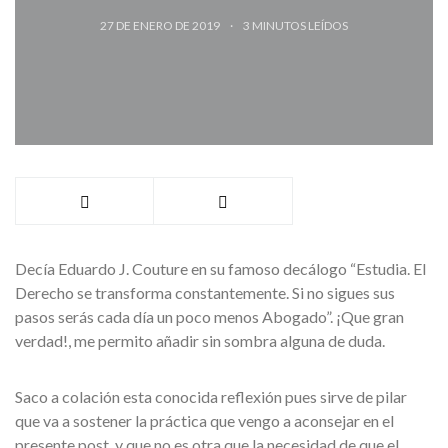
27 DE ENERO DE 2019
3
MINUTOS LEÍDOS
Decía Eduardo J. Couture en su famoso decálogo “Estudia. El
Derecho se transforma constantemente. Si no sigues sus
pasos serás cada día un poco menos Abogado”. ¡Que gran
verdad!, me permito añadir sin sombra alguna de duda.
Saco a colación esta conocida reflexión pues sirve de pilar
que va a sostener la práctica que vengo a aconsejar en el
presente post, y que no es otra que la necesidad de que el