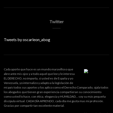
Twitter
Tweets by oscarleon_abog
Cada aporte que hace es un mundo maravilloso que
abre ante mis ojos y a todo aquel que lee y le interesa
EL DERECHO, no importa, si usted es de España y yo
Venezuela, yo internalizo y adapto a la legislación de
mi país todos sus aportes y los aplico como el Derecho Comparado, ojala todos
los abogados que tienen gran experiencia compartieran su conocimiento
como usted lo hace, con ética, elegancia y HUMILDAD... soy su más pequeña
discípula virtual. CADA DÍA APRENDO, cada día me gusta mas mi profesión.
Gracias por compartir tan excelente material.