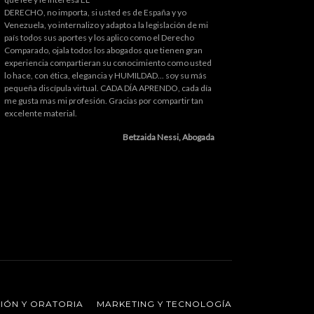
DERECHO, no importa, si usted es de España y yo
Venezuela, yo internalizo y adapto a la legislación de mi
país todos sus aportes y los aplico como el Derecho
Comparado, ojala todos los abogados que tienen gran
experiencia compartieran su conocimiento como usted
lo hace, con ética, elegancia y HUMILDAD... soy su más
pequeña discípula virtual. CADA DÍA APRENDO, cada día
me gusta mas mi profesión. Gracias por compartir tan
excelente material.
Betzaida Nessi, Abogada
CIÓN Y ORATORIA
MARKETING Y TECNOLOGÍA