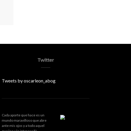
Twitter
Tweets by oscarleon_abog
Cada aporte que hace es un
mundo maravilloso que abre
ante mis ojos y a todo aquel
que lee y le interesa EL