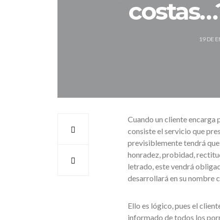
costas…?
19 DE 
Cuando un cliente encarga p
consiste el servicio que pre
previsiblemente tendrá que 
honradez, probidad, rectitud
letrado, este vendrá obligad
desarrollará en su nombre co
Ello es lógico, pues el clien
informado de todos los porm