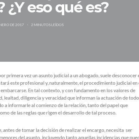
 ¿Y eso qué es?
ENERO DE 2017
2
MINUTOS LEÍDOS
or primera vez un asunto judicial a un abogado, suele desconocer 
stará este profesional y, naturalmente, el procedimiento judicial en 
embarcarse. En tal contexto, y con fundamento en los valores de
, lealtad, diligencia y veracidad que informan la actuación de todo
o a informarle al comienzo de la relación, tanto del papel que
mo de las reglas que rigen el desarrollo de tal proceso.
te, antes de tomar la decisión de realizar el encargo, necesita ser
enores del asunto, incluyendo tanto aquellas incidencias que pue