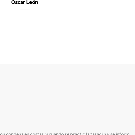
Óscar León
n condena en costas, y cuando se practic la tasaci n y se inform