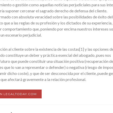
miento o gestión como aquellas noticias perjudiciales para sus inte
ría suponer cercenar el sagrado derecho de defensa del cliente.
rmado con absoluta veracidad sobre las posibilidades de éxito del
 que a las reglas de su profesión y los dictados de su experiencia,
r comportamiento que, poniendo por encima nuestros intereses s
a un escenario perjudicial.
ción al cliente sobre la existencia de las costas[1] y las opciones d
cido constituye un deber y práctica esencial del abogado, pues nos
uturo que puede constituir una situación positiva (recuperación de
es que lo van a representar o defender) o negativa (riesgo de impo
umir dicho coste), y que de ser desconocida por el cliente, puede g
que afectará gravemente a la relación profesional.
EN LEGALTODAY.COM