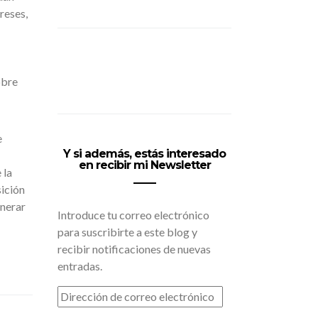
reses,
obre
e
Y si además, estás interesado
en recibir mi Newsletter
 la
sición
enerar
Introduce tu correo electrónico
para suscribirte a este blog y
recibir notificaciones de nuevas
entradas.
DIRECCIÓN
DE
CORREO