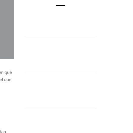
en qué
el que
dan