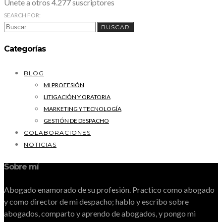
Únete a otros 4.277 suscriptores
SEARCH FOR:
BUSCAR
Categorías
BLOG
MI PROFESIÓN
LITIGACIÓN Y ORATORIA
MARKETING Y TECNOLOGÍA
GESTIÓN DE DESPACHO
COLABORACIONES
NOTICIAS
Sobre mí
Abogado enamorado de su profesión. Practico como abogado
y como director de mi despacho; hablo y escribo sobre
abogados, comparto y aprendo de abogados, y pongo mi