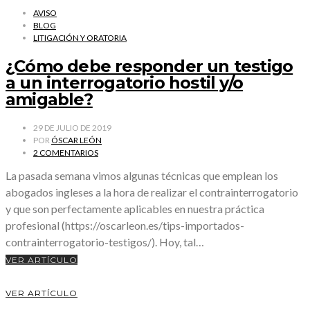
AVISO
BLOG
LITIGACIÓN Y ORATORIA
¿Cómo debe responder un testigo
a un interrogatorio hostil y/o
amigable?
29 DE JULIO DE 2019
POR
ÓSCAR LEÓN
2 COMENTARIOS
La pasada semana vimos algunas técnicas que emplean los
abogados ingleses a la hora de realizar el contrainterrogatorio
y que son perfectamente aplicables en nuestra práctica
profesional (https://oscarleon.es/tips-importados-
contrainterrogatorio-testigos/). Hoy, tal…
VER ARTÍCULO
VER ARTÍCULO