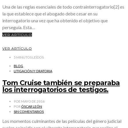
Una de las reglas esenciales de todo contrainterrogatorio[2] es
la que establece que el abogado debe cesar en su
interrogatorio una vez que ha obtenido el objetivo que
perseguía. Esta…
VER ARTÍCULO
VER ARTÍCULO
5
MINUTOS LEÍDOS
BLOG
LITIGACIÓN Y ORATORIA
Tom Cruise también se preparaba
los interrogatorios de testigos.
9 DE MAYO DE 2016
POR
ÓSCAR LEÓN
SIN COMENTARIOS
Los momentos culminantes de las películas del género judicial
suelen coincidir con el vibrante interrogatorio que realiza el